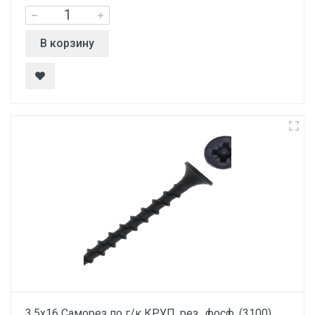
В корзину
3.5х16 Саморез по г/к КРУП. рез., фосф. (3100)