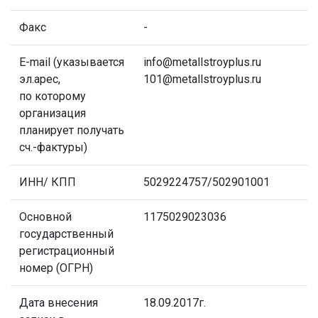
Факс
-
E-mail (указывается
info@metallstroyplus.ru
эл.арес,
101@metallstroyplus.ru
по которому
организация
планирует получать
сч.-фактуры)
ИНН/ КПП
5029224757/502901001
Основной
1175029023036
государственный
регистрационный
номер (ОГРН)
Дата внесения
18.09.2017г.