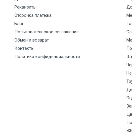
Реквизиты
До
Отсрочка платежа
Ме
Блог
Го
Пользовательское соглашение
Сэ
Обмен и возврат
Ме
Контакты
Пр
Политика конфиденциальности
Шт
Че
Не
Тр
Де
Оц
За
Цв
По
Ж