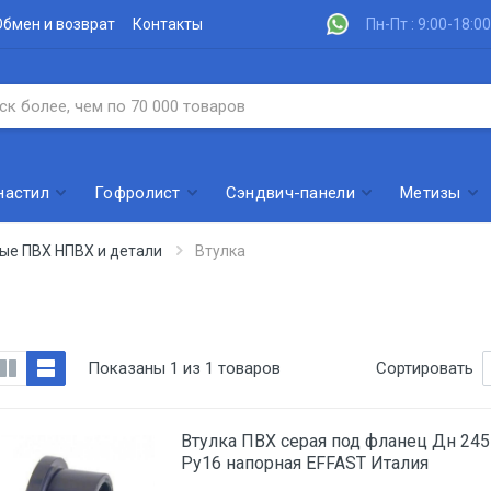
Обмен и возврат
Контакты
Пн-Пт : 9:00-18:00
настил
Гофролист
Сэндвич-панели
Метизы
ые ПВХ НПВХ и детали
Втулка
Показаны 1 из 1 товаров
Сортировать
Втулка ПВХ серая под фланец Дн 245
Ру16 напорная EFFAST Италия