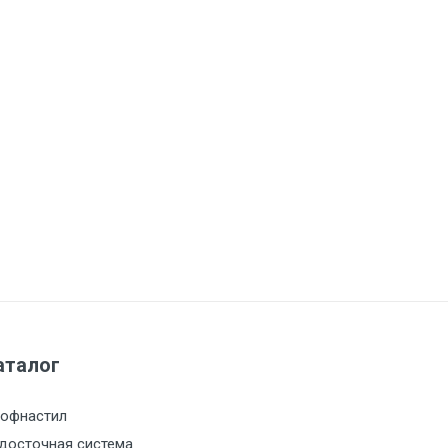
аталог
офнастил
досточная система