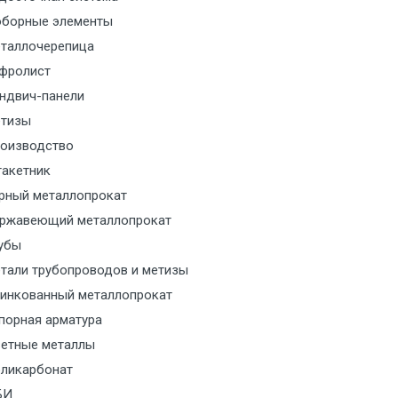
борные элементы
таллочерепица
фролист
ндвич-панели
тизы
оизводство
акетник
рный металлопрокат
ржавеющий металлопрокат
убы
тали трубопроводов и метизы
инкованный металлопрокат
порная арматура
етные металлы
ликарбонат
БИ