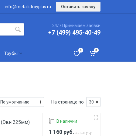
Оставить заявку
info@metallstroyplus.ru
24/7 Принимаем заявки
+7 (499) 495-40-49
0
0
Трубы
На странице по
В наличии
 (Dвн 225мм)
1 160
руб.
за штуку