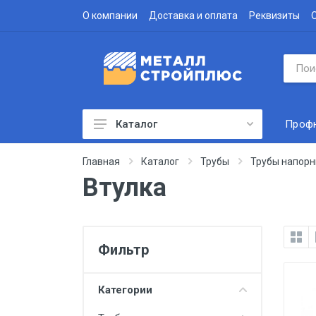
О компании
Доставка и оплата
Реквизиты
Проф
Каталог
Профнастил
Главная
Каталог
Трубы
Трубы напорн
Втулка
Водосточная система
Доборные элементы
Металлочерепица
Фильтр
Гофролист
Сэндвич-панели
Категории
Метизы