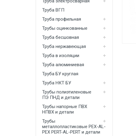
Труба электросварная
Производство
Труба ВГП
Штакетник
Труба профильная
Трубы оцинкованные
Черный металлопрокат
Труба бесшовная
Нержавеющий металлопрокат
Труба нержавеющая
Трубы
Труба в изоляции
Детали трубопроводов и
Труба алюминиевая
метизы
Труба БУ круглая
Оцинкованный металлопрокат
Труба НКТ БУ
Запорная арматура
Трубы полиэтиленовые
ПЭ ПНД и детали
Цветные металлы
Трубы напорные ПВХ
Поликарбонат
НПВХ и детали
Трубы
ЖБИ
металлопластиковые PEX-AL-
PEX PERT-AL-PERT и детали