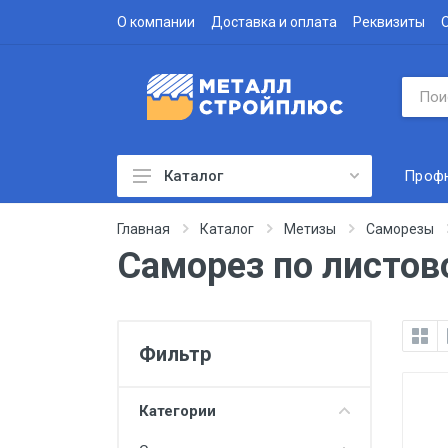
О компании
Доставка и оплата
Реквизиты
Проф
Каталог
Профнастил
Главная
Каталог
Метизы
Саморезы
Саморез по листов
Водосточная система
Доборные элементы
Металлочерепица
Фильтр
Гофролист
Сэндвич-панели
Категории
Метизы