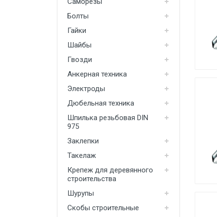
Саморезы
Производство
Болты
Штакетник
Гайки
Шайбы
Черный металлопрокат
Гвозди
Нержавеющий металлопрокат
Анкерная техника
Трубы
Электроды
Детали трубопроводов и
Дюбельная техника
метизы
Шпилька резьбовая DIN
Оцинкованный металлопрокат
975
Заклепки
Запорная арматура
Такелаж
Цветные металлы
Крепеж для деревянного
Поликарбонат
строительства
Шурупы
ЖБИ
Скобы строительные