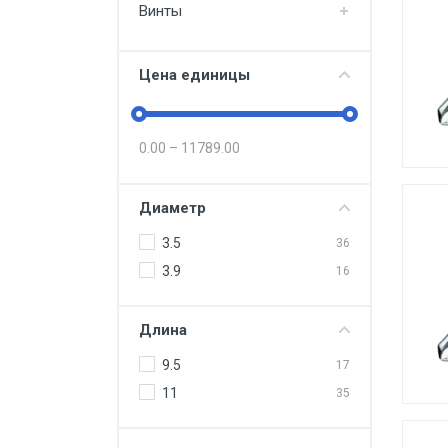
Винты
Цена единицы
0.00
–
11789.00
Диаметр
3.5
36
3.9
16
Длина
9.5
17
11
35