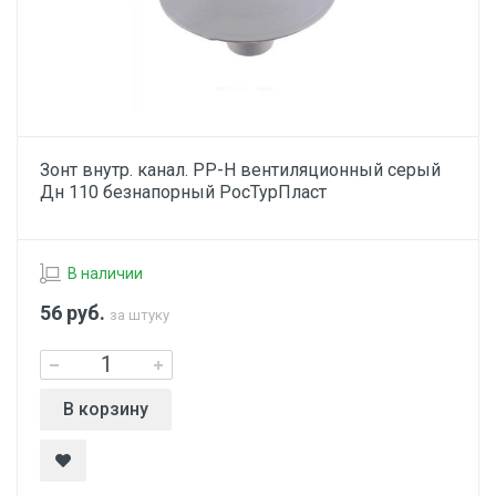
Зонт внутр. канал. PP-H вентиляционный серый
Дн 110 безнапорный РосТурПласт
В наличии
56
руб.
за штуку
В корзину