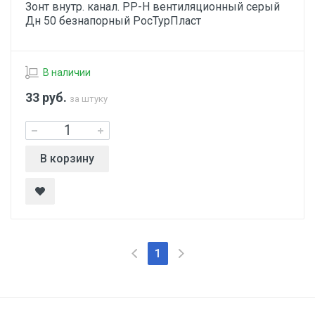
Зонт внутр. канал. PP-H вентиляционный серый
Дн 50 безнапорный РосТурПласт
В наличии
33
руб.
за штуку
В корзину
1