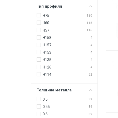
Тип профиля
Н75
130
Н60
118
Н57
116
Н158
4
Н157
4
Н153
4
Н135
4
Н126
4
Н114
52
Толщина металла
0.5
39
0.55
39
0.6
39