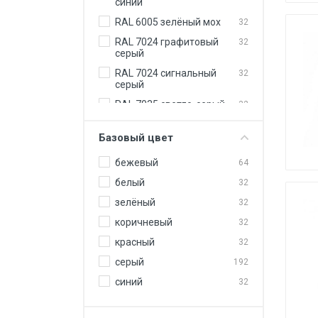
синий
RAL 6005 зелёный мох
32
RAL 7024 графитовый
32
серый
RAL 7024 сигнальный
32
серый
RAL 7035 светло-серый
32
RAL 7040 серое окно
32
Базовый цвет
RAL 8017 шоколадно-
32
коричневый
бежевый
64
RAL 9002 светло-серый
32
белый
32
RAL 9003 сигнальный
32
зелёный
32
белый
коричневый
32
RAL 9006 бело-
32
алюминиевый
красный
32
серый
192
синий
32