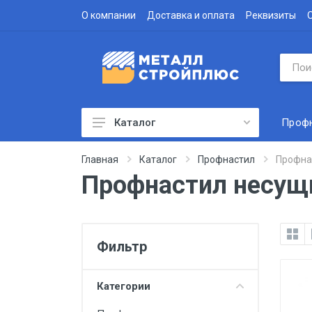
О компании
Доставка и оплата
Реквизиты
Проф
Каталог
Профнастил
Главная
Каталог
Профнастил
Профна
Профнастил несущ
Водосточная система
Доборные элементы
Металлочерепица
Фильтр
Гофролист
Сэндвич-панели
Категории
Метизы