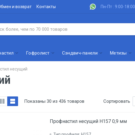
Обмен и возврат
Контакты
Пн-Пт : 9:00-18:00
настил
Гофролист
Сэндвич-панели
Метизы
стил несущий
ий
Показаны 30 из 436 товаров
Сортировать
Профнастил несущий Н157 0,9 мм
Тип профиля: Н157