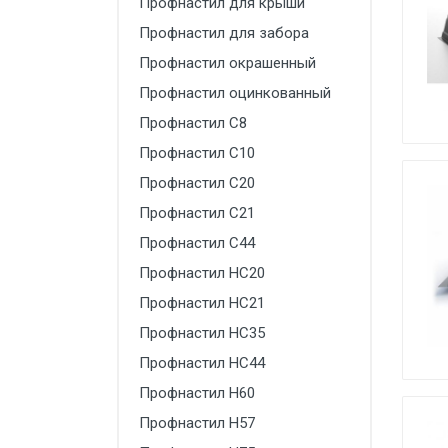
Профнастил для крыши
Производство
Профнастил для забора
Штакетник
Профнастил окрашенный
Профнастил оцинкованный
Черный металлопрокат
Профнастил С8
Нержавеющий металлопрокат
Профнастил С10
Трубы
Профнастил С20
Детали трубопроводов и
Профнастил С21
метизы
Профнастил С44
Оцинкованный металлопрокат
Профнастил НС20
Запорная арматура
Профнастил НС21
Цветные металлы
Профнастил НС35
Профнастил НС44
Поликарбонат
Профнастил Н60
ЖБИ
Профнастил Н57