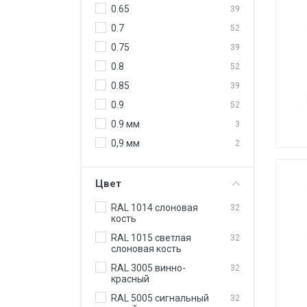
0.65
39
0.7
52
0.75
39
0.8
52
0.85
39
0.9
52
0.9 мм
3
0,9 мм
2
1
26
1.0 мм
5
Цвет
1.2 мм
5
RAL 1014 слоновая
32
кость
1.5 мм
5
RAL 1015 светлая
32
слоновая кость
RAL 3005 винно-
32
красный
RAL 5005 сигнальный
32