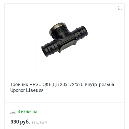
Тройник PPSU Q&E Дн 20х1/2"х20 внутр. резьба
Uponor Швеция
В наличии
330
руб.
за штуку