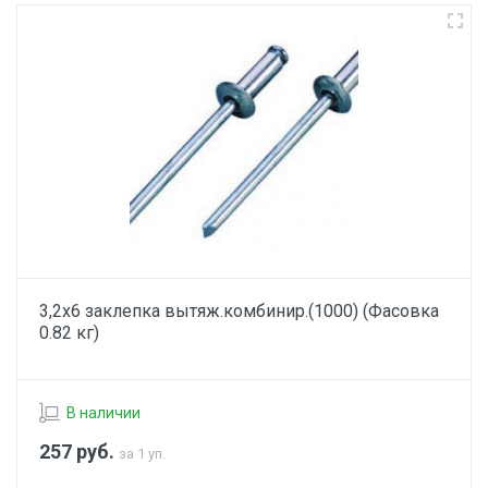
3,2х6 заклепка вытяж.комбинир.(1000) (Фасовка
0.82 кг)
В наличии
257
руб.
за 1 уп.