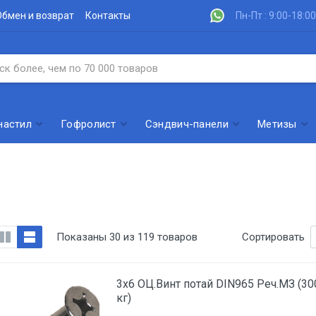
Обмен и возврат
Контакты
Пн-Пт : 9:00-18:00
настил
Гофролист
Сэндвич-панели
Метизы
Показаны 30 из 119 товаров
Сортировать
3х6 ОЦ.Винт потай DIN965 Реч.МЗ (30
кг)