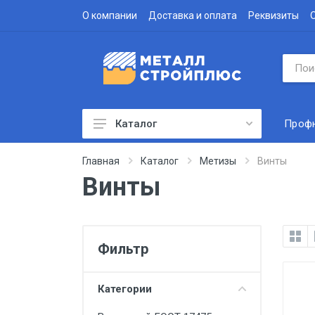
О компании
Доставка и оплата
Реквизиты
Проф
Каталог
Профнастил
Главная
Каталог
Метизы
Винты
Винты
Водосточная система
Доборные элементы
Металлочерепица
Фильтр
Гофролист
Сэндвич-панели
Категории
Метизы