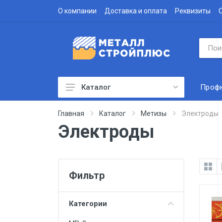
О компании
Доставка и оплата
Реквизиты
Проф
Каталог
Профнастил
Главная
Каталог
Метизы
Электроды
Электроды
Водосточная система
Доборные элементы
Металлочерепица
Фильтр
Гофролист
Сэндвич-панели
Категории
Метизы