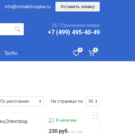
Оставить заявку
info@metallstroyplus.ru
24/7 Принимаем заявки
+7 (499) 495-40-49
0
0
Трубы
На странице по
В наличии
пецЭлектрод
230
руб.
за 1 уп.