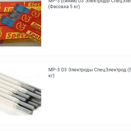
МР-3 (синий) D3 Электроды СпецЭлек
(Фасовка 5 кг)
МР-3 D3 Электроды СпецЭлектрод (5
кг)