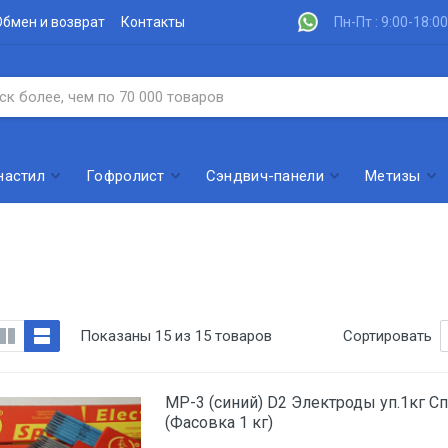
Обмен и возврат
Контакты
Пн-Пт : 9:00-18:00
настил
Гофролист
Сэндвич-панели
Метизы
Показаны 15 из 15 товаров
Сортировать
МР-3 (синий) D2 Электроды уп.1кг С
(Фасовка 1 кг)