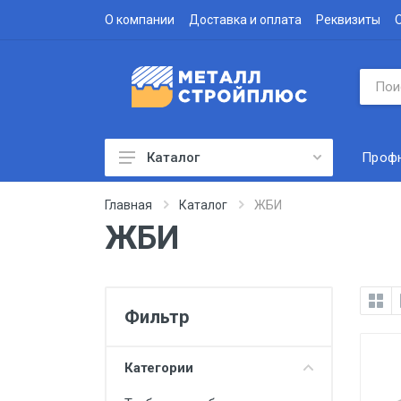
О компании
Доставка и оплата
Реквизиты
Проф
Каталог
Профнастил
Главная
Каталог
ЖБИ
ЖБИ
Водосточная система
Доборные элементы
Металлочерепица
Фильтр
Гофролист
Сэндвич-панели
Категории
Метизы