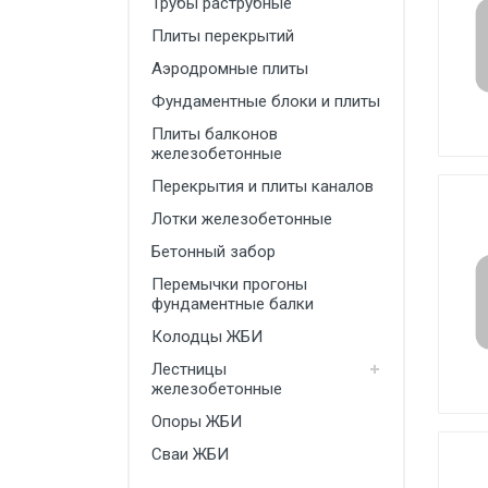
Трубы раструбные
Производство
Плиты перекрытий
Штакетник
Аэродромные плиты
Фундаментные блоки и плиты
Черный металлопрокат
Плиты балконов
Нержавеющий металлопрокат
железобетонные
Трубы
Перекрытия и плиты каналов
Лотки железобетонные
Детали трубопроводов и
метизы
Бетонный забор
Оцинкованный металлопрокат
Перемычки прогоны
фундаментные балки
Запорная арматура
Колодцы ЖБИ
Цветные металлы
Лестницы
железобетонные
Поликарбонат
Опоры ЖБИ
ЖБИ
Сваи ЖБИ