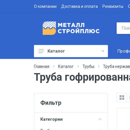
О компании
Доставка и оплата
Реквизиты
Проф
Каталог
Профнастил
Главная
Каталог
Трубы
Труба нержа
Труба гофрирован
Водосточная система
Доборные элементы
Металлочерепица
Фильтр
Гофролист
Сэндвич-панели
Категории
Метизы