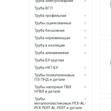
Труба электросварная
Производство
Труба ВГП
Штакетник
Труба профильная
Трубы оцинкованные
Черный металлопрокат
Труба бесшовная
Нержавеющий металлопрокат
Труба нержавеющая
Трубы
Труба в изоляции
Детали трубопроводов и
Труба алюминиевая
метизы
Труба БУ круглая
Оцинкованный металлопрокат
Труба НКТ БУ
Запорная арматура
Трубы полиэтиленовые
ПЭ ПНД и детали
Цветные металлы
Трубы напорные ПВХ
Поликарбонат
НПВХ и детали
Трубы
ЖБИ
металлопластиковые PEX-AL-
PEX PERT-AL-PERT и детали