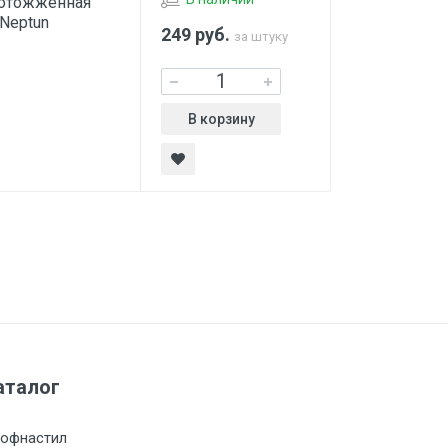
 отожженная
 Neptun
249
руб.
за штуку
В корзину
аталог
офнастил