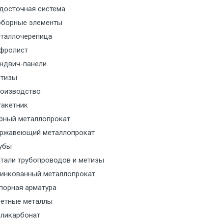
досточная система
борные элементы
таллочерепица
фролист
ндвич-панели
тизы
оизводство
акетник
рный металлопрокат
ржавеющий металлопрокат
убы
тали трубопроводов и метизы
инкованный металлопрокат
порная арматура
етные металлы
ликарбонат