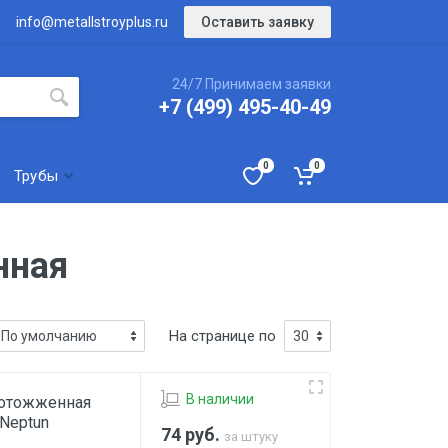
Оставить заявку
info@metallstroyplus.ru
24/7 Принимаем заявки
+7 (499) 495-40-49
0
0
Трубы
нная
На странице по
В наличии
 отожженная
 Neptun
74
руб.
за штуку