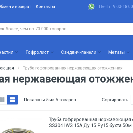
Обмен и возврат
Контакты
Пн-Пт : 9:00-18:00
настил
Гофролист
Сэндвич-панели
Метизы
веющая
Труба гофрированная нержавеющая отожженная
ная нержавеющая отожже
Показаны 5 из 5 товаров
Сортировать
Труба гофрированная нержавеющая
SS304 IWS 15A Ду 15 Ру15 бухта 50м