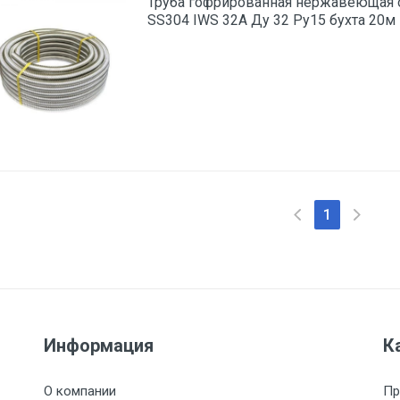
Труба гофрированная нержавеющая
SS304 IWS 32A Ду 32 Ру15 бухта 20м
1
Информация
К
О компании
Пр