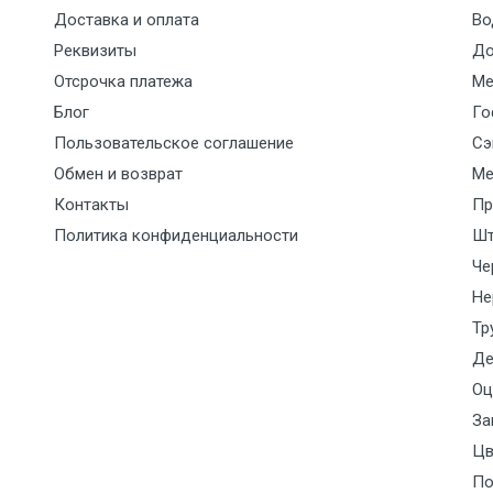
Доставка и оплата
Во
Реквизиты
До
Отсрочка платежа
Ме
Блог
Го
Пользовательское соглашение
Сэ
Обмен и возврат
Ме
Контакты
Пр
Политика конфиденциальности
Шт
Че
Не
Тр
Де
Оц
За
Цв
По