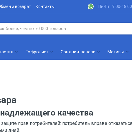
Обмен и возврат
Контакты
Пн-Пт : 9:00-18:00
настил
Гофролист
Сэндвич-панели
Метизы
вара
а надлежащего качества
 «О защите прав потребителей: потребитель вправе отказатьс
еми дней.