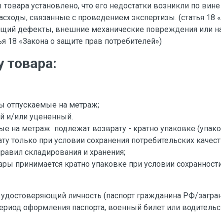
ы товара установлено, что его недостатки возникли по вин
асходы, связанные с проведением экспертизы. (статья 18 «
ющий дефекты, внешние механические повреждения или на
ья 18 «Закона о защите прав потребителей»)
 товара:
ы отпускаемые на метраж;
й и/или уцененный.
е на метраж подлежат возврату - кратно упаковке (упаков
ту только при условии сохранения потребительских качеств
равил складирования и хранения;
ары принимается кратно упаковке при условии сохраннос
 удостоверяющий личность (паспорт гражданина РФ/загра
ериод оформления паспорта, военный билет или водительск