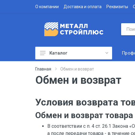
О компании
Доставка и оплата
Реквизиты
Проф
Каталог
Профнастил
Главная
Обмен и возврат
Обмен и возврат
Водосточная система
Доборные элементы
Условия возврата то
Металлочерепица
Гофролист
Обмен и возврат товар
Сэндвич-панели
В соответствии с п. 4 ст. 26.1 Закона
Метизы
а после передачи товара - в течение с