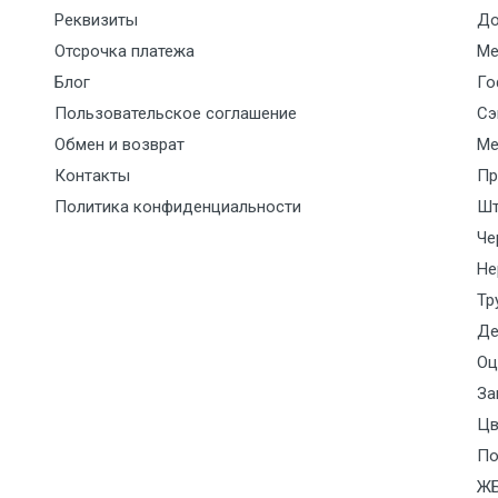
Реквизиты
До
Отсрочка платежа
Ме
Блог
Го
Пользовательское соглашение
Сэ
Обмен и возврат
Ме
Контакты
Пр
Политика конфиденциальности
Шт
Че
Не
Тр
Де
Оц
За
Цв
По
Ж