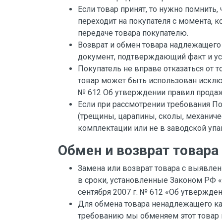
Если товар принят, то нужно помнить, 
Производство
переходит на покупателя с момента, 
Штакетник
передаче товара покупателю.
Возврат и обмен товара надлежащего 
Черный металлопрокат
документ, подтверждающий факт и усл
Нержавеющий металлопрокат
Покупатель не вправе отказаться от
товар может быть использован исключ
Трубы
№ 612 Об утверждении правил продажи
Детали трубопроводов и
Если при рассмотрении требования По
метизы
(трещины, царапины, сколы, механич
Оцинкованный металлопрокат
комплектации или не в заводской упа
Запорная арматура
Обмен и возврат товар
Цветные металлы
Замена или возврат товара с выявле
в сроки, установленные Законом РФ «
Поликарбонат
сентября 2007 г. № 612 «Об утвержден
ЖБИ
Для обмена товара ненадлежащего ка
требованию мы обменяем этот товар н