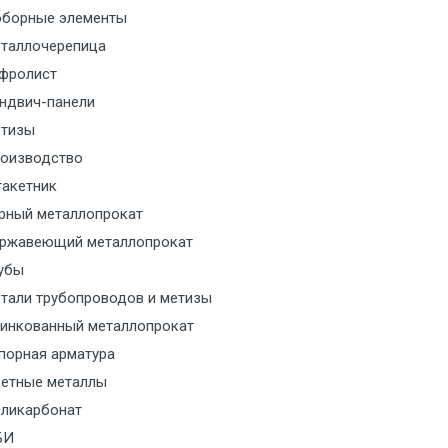
борные элементы
таллочерепица
фролист
ндвич-панели
тизы
оизводство
акетник
рный металлопрокат
ржавеющий металлопрокат
убы
тали трубопроводов и метизы
инкованный металлопрокат
порная арматура
етные металлы
ликарбонат
БИ