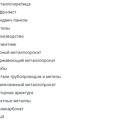
таллочерепица
м за МКАД
фролист
ндвич-панели
м за МКАД
тизы
оизводство
м за МКАД
акетник
рный металлопрокат
ласованию с транспортным
ржавеющий металлопрокат
ом
убы
тали трубопроводов и метизы
ласованию с транспортным
инкованный металлопрокат
ом
порная арматура
ласованию с транспортным
етные металлы
ом
ликарбонат
БИ
ласованию с транспортным