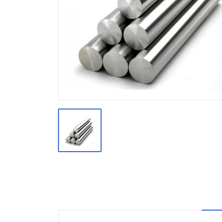
Производство
Штакетник
Черный металлопрокат
Нержавеющий металлопрокат
Трубы
Детали трубопроводов и
метизы
Оцинкованный металлопрокат
Запорная арматура
Цветные металлы
Поликарбонат
ЖБИ