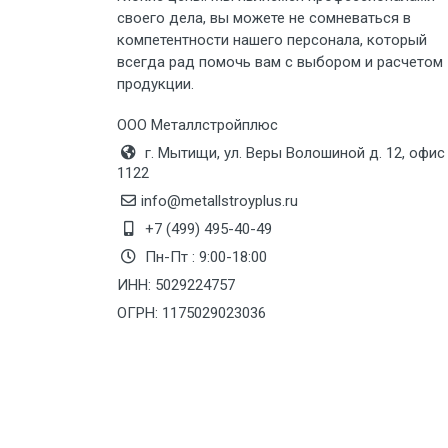
своего дела, вы можете не сомневаться в
Груз до 6 м, вес до 8 тн
компетентности нашего персонала, который
всегда рад помочь вам с выбором и расчетом
продукции.
Груз до 6 м, вес до 10 тн
ООО Металлстройплюс
Груз до 12 м, вес до 20 тн
г. Мытищи, ул. Веры Волошиной д. 12, офис
1122
Манипулятор до 6 м, вес до 5 тн
info@metallstroyplus.ru
+7 (499) 495-40-49
Пн-Пт : 9:00-18:00
Манипулятор до 6 м, вес до 8 тн
ИНН: 5029224757
ОГРН: 1175029023036
Манипулятор до 6 м, вес до 10 тн
Манипулятор до 12 м, вес до 20