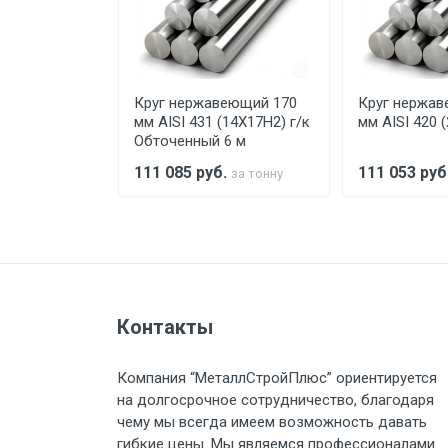
При доставке товара, Клиент з
предоставляется не более 2-х ч
еющий 150
Круг нержавеющий 170
Круг нержав
Стоимость доставки по РФ рас
SI 420)
мм AISI 431 (14Х17Н2) г/к
мм AISI 420 
Обточенный 6 м
.
111 085
руб.
111 053
руб
за тонну
за тонну
Тип транспорта
Груз до 6 м, вес до 1.5 тн
Контакты
Груз до 6 м, вес до 2 тн
Компания “МеталлСтройПлюс” ориентируется
Груз до 6 м, вес до 3 тн
на долгосрочное сотрудничество, благодаря
чему мы всегда имеем возможность давать
Груз до 6 м, вес до 5 тн
гибкие цены. Мы являемся профессионалами