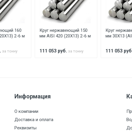
аранее обязан обеспечить подъезные пути для разгружаемо
асов.
еющий 160
Круг нержавеющий 150
Круг нержав
считывается индивидуально.
(20Х13) 2-6 м
мм AISI 420 (20Х13) 2-6 м
мм 30Х13 (AI
.
111 053
руб.
111 053
руб
за тонну
за тонну
Ставка по Москве
ТТК
Садовое
1км з
(7+1ч.)
5500 с НДС
500
500
27р./к
Информация
К
6500 с НДС
1000
1000
35р./к
О компании
Пр
7500 с НДС
1000
1000
35р./к
Доставка и оплата
Во
Реквизиты
До
9000 с НДС
1000
1000
40р./к