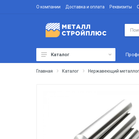
О компании
Доставка и оплата
Реквизиты
Проф
Каталог
Профнастил
Главная
Каталог
Нержавеющий металлоп
Водосточная система
Доборные элементы
Металлочерепица
Гофролист
Сэндвич-панели
Метизы