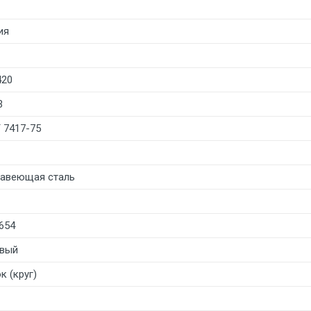
ия
420
3
 7417-75
авеющая сталь
654
вый
к (круг)