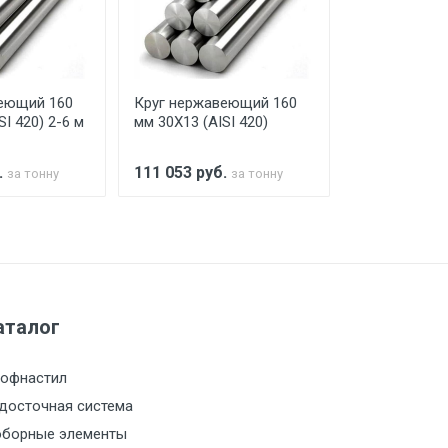
го а/м. На разгрузку автомобиля
еющий 160
Круг нержавеющий 160
Круг нержав
SI 420) 2-6 м
мм 30Х13 (AISI 420)
мм 30Х13 (AI
.
111 053
руб.
111 053
руб
за тонну
за тонну
а МКАД
м за МКАД
аталог
м за МКАД
офнастил
м за МКАД
досточная система
борные элементы
м за МКАД