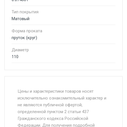
Тип покрытия
Матовый
Форма проката
пруток (круг)
Диаметр
110
Стоимость доставки от 4500 руб. по
Москве и Московской области.
Цены и характеристики товаров носят
исключительно ознакомительный характер и
Доставка осуществляется собственным и
не являются публичной офертой,
определенной пунктом 2 статьи 437
наёмным транспортом, стоимость
Гражданского кодекса Российской
доставки рассчитывается Ставка + км от
Федерации. Для получения подробной
МКАД, Въезд на ТТК и Садовое кольцо +