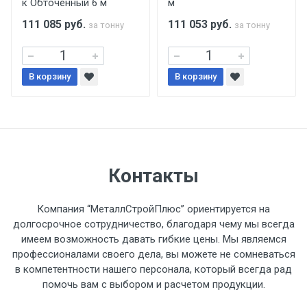
к Обточенный 6 м
м
поставщиком.
111 085
руб.
111 053
руб.
за тонну
за тонну
Уведомление об оплате обязательно.
В корзину
При доставке товара, Клиент заранее
В корзину
обязан обеспечить подъезные пути для
разгружаемого а/м. На разгрузку
автомобиля предоставляется не более 2-х
часов.
Контакты
Стоимость доставки по РФ
рассчитывается индивидуально.
Компания “МеталлСтройПлюс” ориентируется на
долгосрочное сотрудничество, благодаря чему мы всегда
имеем возможность давать гибкие цены. Мы являемся
профессионалами своего дела, вы можете не сомневаться
в компетентности нашего персонала, который всегда рад
Тип
Ставка
ТТК
Садовое
1к
помочь вам с выбором и расчетом продукции.
транспорта
по