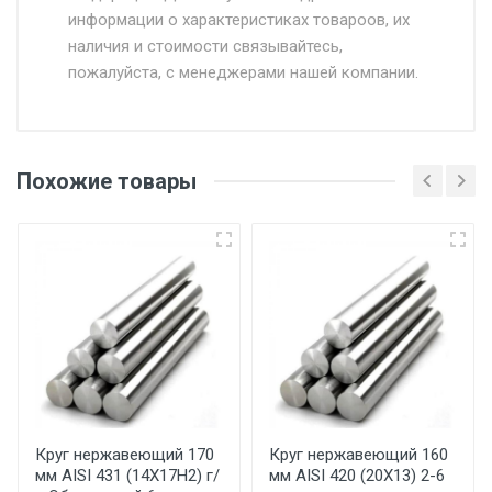
информации о характеристиках товароов, их
от 500.
наличия и стоимости связывайтесь,
пожалуйста, с менеджерами нашей компании.
Доставка в течении 1 рабочего дня 24/7.
Отгрузка товара производится при наличии
оригинала доверенности и паспорта. При
Похожие товары
несоблюдении указанных требований,
поставщик вправе отказать покупателю в
передаче товара без возмещения каких-
либо убытков, и требовать от покупателя
уплаты понесенных расходов.
Самовывоз со склада г. Ивантеевка
Центральный проезд 27. Погрузка
производится только в открытую машину.
Ручная погрузка оплачивается
Круг нержавеющий 170
Круг нержавеющий 160
мм AISI 431 (14Х17Н2) г/
мм AISI 420 (20Х13) 2-6
дополнительно в размере, установленном