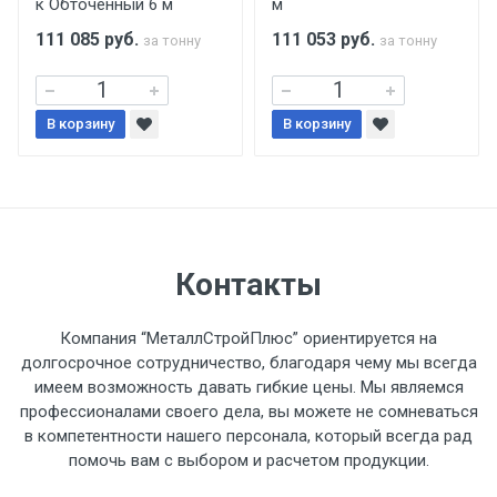
к Обточенный 6 м
м
поставщиком.
111 085
руб.
111 053
руб.
за тонну
за тонну
Уведомление об оплате обязательно.
В корзину
При доставке товара, Клиент заранее
В корзину
обязан обеспечить подъезные пути для
разгружаемого а/м. На разгрузку
автомобиля предоставляется не более 2-х
часов.
Контакты
Стоимость доставки по РФ
рассчитывается индивидуально.
Компания “МеталлСтройПлюс” ориентируется на
долгосрочное сотрудничество, благодаря чему мы всегда
имеем возможность давать гибкие цены. Мы являемся
профессионалами своего дела, вы можете не сомневаться
в компетентности нашего персонала, который всегда рад
Тип
Ставка
ТТК
Садовое
1к
помочь вам с выбором и расчетом продукции.
транспорта
по