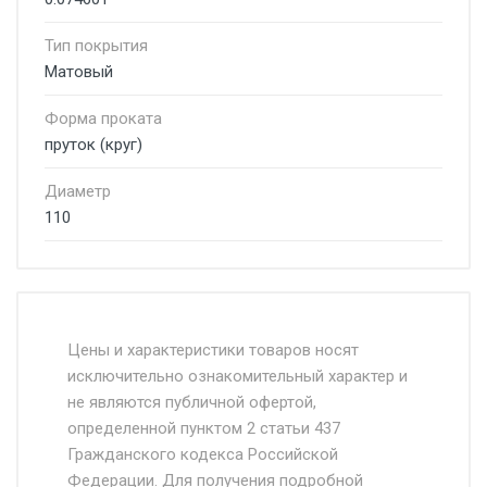
Тип покрытия
Матовый
Форма проката
пруток (круг)
Диаметр
110
Стоимость доставки от 4500 руб. по
Москве и Московской области.
Цены и характеристики товаров носят
исключительно ознакомительный характер и
Доставка осуществляется собственным и
не являются публичной офертой,
определенной пунктом 2 статьи 437
наёмным транспортом, стоимость
Гражданского кодекса Российской
доставки рассчитывается Ставка + км от
Федерации. Для получения подробной
МКАД, Въезд на ТТК и Садовое кольцо +