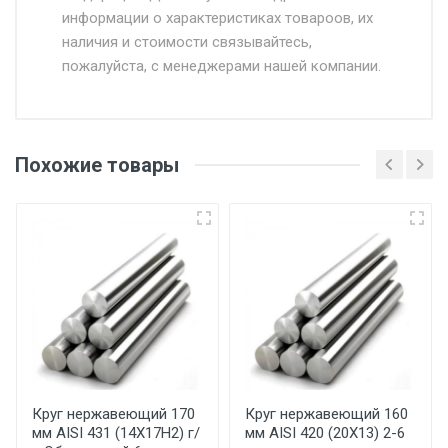
информации о характеристиках товароов, их
от 500.
наличия и стоимости связывайтесь,
пожалуйста, с менеджерами нашей компании.
Доставка в течении 1 рабочего дня 24/7.
Отгрузка товара производится при наличии
оригинала доверенности и паспорта. При
Похожие товары
несоблюдении указанных требований,
поставщик вправе отказать покупателю в
передаче товара без возмещения каких-
либо убытков, и требовать от покупателя
уплаты понесенных расходов.
Самовывоз со склада г. Ивантеевка
Центральный проезд 27. Погрузка
производится только в открытую машину.
Ручная погрузка оплачивается
Круг нержавеющий 170
Круг нержавеющий 160
мм AISI 431 (14Х17Н2) г/
мм AISI 420 (20Х13) 2-6
дополнительно в размере, установленном