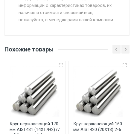
информации о характеристиках товароов, их
от 500.
наличия и стоимости связывайтесь,
пожалуйста, с менеджерами нашей компании.
Доставка в течении 1 рабочего дня 24/7.
Отгрузка товара производится при наличии
оригинала доверенности и паспорта. При
Похожие товары
несоблюдении указанных требований,
поставщик вправе отказать покупателю в
передаче товара без возмещения каких-
либо убытков, и требовать от покупателя
уплаты понесенных расходов.
Самовывоз со склада г. Ивантеевка
Центральный проезд 27. Погрузка
производится только в открытую машину.
Ручная погрузка оплачивается
Круг нержавеющий 170
Круг нержавеющий 160
мм AISI 431 (14Х17Н2) г/
мм AISI 420 (20Х13) 2-6
дополнительно в размере, установленном