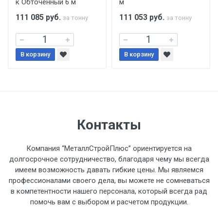
к Обточенный 6 м
м
поставщиком.
111 085
руб.
111 053
руб.
за тонну
за тонну
Уведомление об оплате обязательно.
В корзину
При доставке товара, Клиент заранее
В корзину
обязан обеспечить подъезные пути для
разгружаемого а/м. На разгрузку
автомобиля предоставляется не более 2-х
часов.
Контакты
Стоимость доставки по РФ
рассчитывается индивидуально.
Компания “МеталлСтройПлюс” ориентируется на
долгосрочное сотрудничество, благодаря чему мы всегда
имеем возможность давать гибкие цены. Мы являемся
профессионалами своего дела, вы можете не сомневаться
в компетентности нашего персонала, который всегда рад
Тип
Ставка
ТТК
Садовое
1к
помочь вам с выбором и расчетом продукции.
транспорта
по