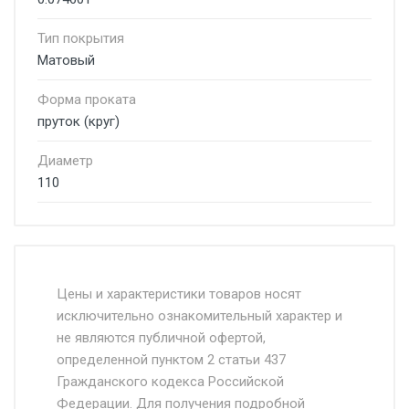
Тип покрытия
Матовый
Форма проката
пруток (круг)
Диаметр
110
Стоимость доставки от 4500 руб. по
Москве и Московской области.
Цены и характеристики товаров носят
исключительно ознакомительный характер и
Доставка осуществляется собственным и
не являются публичной офертой,
определенной пунктом 2 статьи 437
наёмным транспортом, стоимость
Гражданского кодекса Российской
доставки рассчитывается Ставка + км от
Федерации. Для получения подробной
МКАД, Въезд на ТТК и Садовое кольцо +