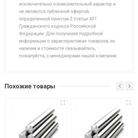
исключительно ознакомительный характер и
Доставка осуществляется собственным и
не являются публичной офертой,
определенной пунктом 2 статьи 437
наёмным транспортом, стоимость
Гражданского кодекса Российской
доставки рассчитывается Ставка + км от
Федерации. Для получения подробной
МКАД, Въезд на ТТК и Садовое кольцо +
информации о характеристиках товароов, их
от 500.
наличия и стоимости связывайтесь,
пожалуйста, с менеджерами нашей компании.
Доставка в течении 1 рабочего дня 24/7.
Отгрузка товара производится при наличии
оригинала доверенности и паспорта. При
Похожие товары
несоблюдении указанных требований,
поставщик вправе отказать покупателю в
передаче товара без возмещения каких-
либо убытков, и требовать от покупателя
уплаты понесенных расходов.
Самовывоз со склада г. Ивантеевка