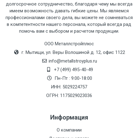
долгосрочное сотрудничество, благодаря чему мы всегда
имеем возможность давать гибкие цены. Мы являемся
профессионалами своего дела, вы можете не сомневаться
Тип
Ставка
ТТК
Садовое
1к
в компетентности нашего персонала, который всегда рад
помочь вам с выбором и расчетом продукции.
транспорта
по
Москве
ООО Металлстройплюс
(7+1ч.)
г. Мытищи, ул. Веры Волошиной д. 12, офис 1122
info@metallstroyplus.ru
Груз до 6 м,
5500 с
500
500
27р
+7 (499) 495-40-49
вес до 1.5 тн
НДС
МК
Пн-Пт : 9:00-18:00
ИНН: 5029224757
Груз до 6 м,
6500 с
1000
1000
35р
вес до 2 тн
НДС
МК
ОГРН: 1175029023036
Груз до 6 м,
7500 с
1000
1000
35р
Информация
вес до 3 тн
НДС
МК
О компании
Груз до 6 м,
9000 с
1000
1000
40р