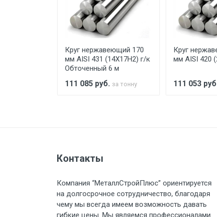
При доставке товара, Клиент з
предоставляется не более 2-х ч
еющий 150
Круг нержавеющий 170
Круг нержав
Стоимость доставки по РФ рас
SI 420)
мм AISI 431 (14Х17Н2) г/к
мм AISI 420 
Обточенный 6 м
.
111 085
руб.
111 053
руб
за тонну
за тонну
Тип транспорта
Груз до 6 м, вес до 1.5 тн
Контакты
Груз до 6 м, вес до 2 тн
Компания “МеталлСтройПлюс” ориентируется
Груз до 6 м, вес до 3 тн
на долгосрочное сотрудничество, благодаря
чему мы всегда имеем возможность давать
Груз до 6 м, вес до 5 тн
гибкие цены. Мы являемся профессионалами