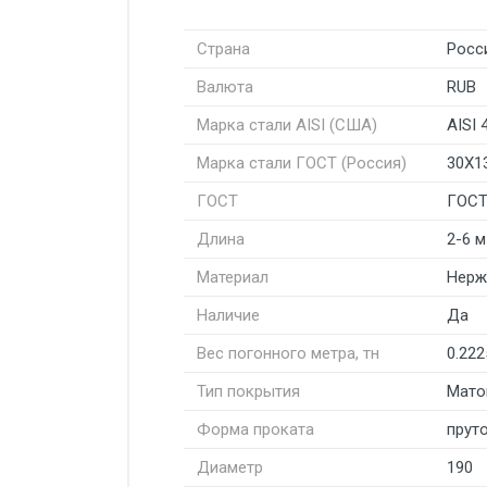
Страна
Росс
Валюта
RUB
Марка стали AISI (США)
AISI 
Марка стали ГОСТ (Россия)
30Х1
ГОСТ
ГОСТ
Длина
2-6 м
Материал
Нерж
Наличие
Да
Вес погонного метра, тн
0.222
Тип покрытия
Мато
Форма проката
пруто
Диаметр
190