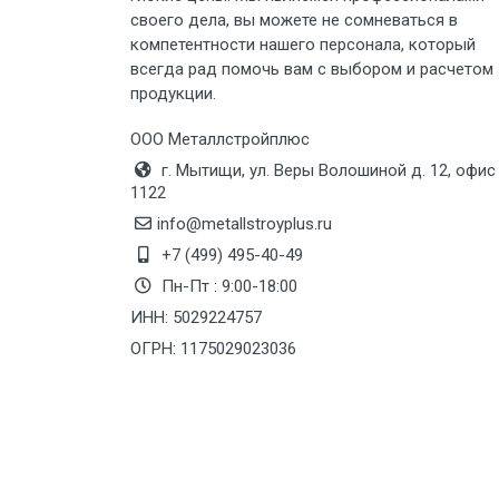
своего дела, вы можете не сомневаться в
Груз до 6 м, вес до 8 тн
компетентности нашего персонала, который
всегда рад помочь вам с выбором и расчетом
продукции.
Груз до 6 м, вес до 10 тн
ООО Металлстройплюс
Груз до 12 м, вес до 20 тн
г. Мытищи, ул. Веры Волошиной д. 12, офис
1122
Манипулятор до 6 м, вес до 5 тн
info@metallstroyplus.ru
+7 (499) 495-40-49
Пн-Пт : 9:00-18:00
Манипулятор до 6 м, вес до 8 тн
ИНН: 5029224757
ОГРН: 1175029023036
Манипулятор до 6 м, вес до 10 тн
Манипулятор до 12 м, вес до 20