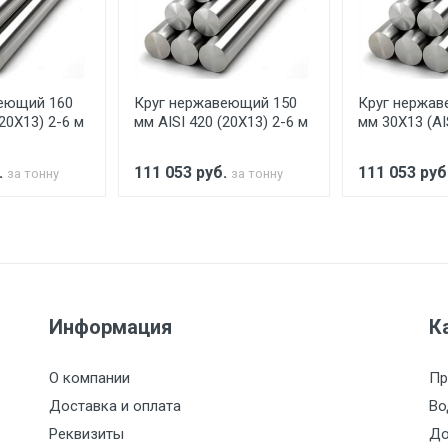
аранее обязан обеспечить подъезные пути для разгружаемо
асов.
еющий 160
Круг нержавеющий 150
Круг нержав
считывается индивидуально.
(20Х13) 2-6 м
мм AISI 420 (20Х13) 2-6 м
мм 30Х13 (AI
.
111 053
руб.
111 053
руб
за тонну
за тонну
Ставка по Москве
ТТК
Садовое
1км з
(7+1ч.)
5500 с НДС
500
500
27р./к
Информация
К
6500 с НДС
1000
1000
35р./к
О компании
Пр
7500 с НДС
1000
1000
35р./к
Доставка и оплата
Во
Реквизиты
До
9000 с НДС
1000
1000
40р./к