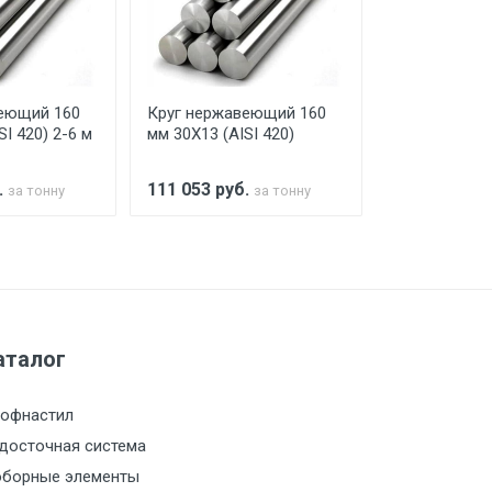
го а/м. На разгрузку автомобиля
еющий 160
Круг нержавеющий 160
Круг нержав
SI 420) 2-6 м
мм 30Х13 (AISI 420)
мм 30Х13 (AI
.
111 053
руб.
111 053
руб
за тонну
за тонну
а МКАД
м за МКАД
аталог
м за МКАД
офнастил
м за МКАД
досточная система
борные элементы
м за МКАД