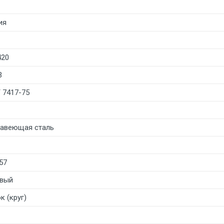
ия
420
3
 7417-75
авеющая сталь
57
вый
к (круг)