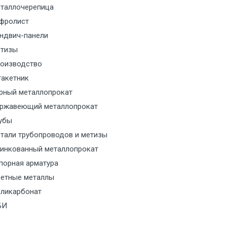
таллочерепица
м за МКАД
фролист
ндвич-панели
м за МКАД
тизы
оизводство
м за МКАД
акетник
рный металлопрокат
ласованию с транспортным
ржавеющий металлопрокат
ом
убы
тали трубопроводов и метизы
ласованию с транспортным
инкованный металлопрокат
ом
порная арматура
ласованию с транспортным
етные металлы
ом
ликарбонат
БИ
ласованию с транспортным