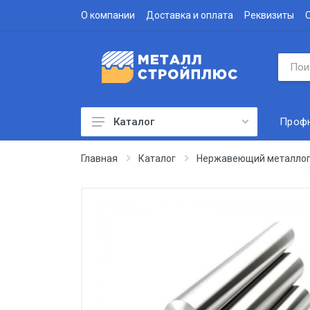
О компании
Доставка и оплата
Реквизиты
Проф
Каталог
Профнастил
Главная
Каталог
Нержавеющий металлоп
Водосточная система
Доборные элементы
Металлочерепица
Гофролист
Сэндвич-панели
Метизы