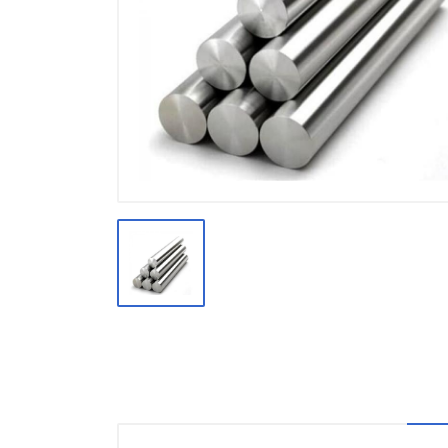
Производство
Штакетник
Черный металлопрокат
Нержавеющий металлопрокат
Трубы
Детали трубопроводов и
метизы
Оцинкованный металлопрокат
Запорная арматура
Цветные металлы
Поликарбонат
ЖБИ