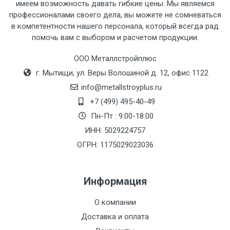
имеем возможность давать гибкие цены. Мы являемся
профессионалами своего дела, вы можете не сомневаться
Тип
Ставка
ТТК
Садовое
1к
в компетентности нашего персонала, который всегда рад
помочь вам с выбором и расчетом продукции.
транспорта
по
Москве
ООО Металлстройплюс
(7+1ч.)
г. Мытищи, ул. Веры Волошиной д. 12, офис 1122
info@metallstroyplus.ru
Груз до 6 м,
5500 с
500
500
27р
+7 (499) 495-40-49
вес до 1.5 тн
НДС
МК
Пн-Пт : 9:00-18:00
ИНН: 5029224757
Груз до 6 м,
6500 с
1000
1000
35р
вес до 2 тн
НДС
МК
ОГРН: 1175029023036
Груз до 6 м,
7500 с
1000
1000
35р
Информация
вес до 3 тн
НДС
МК
О компании
Груз до 6 м,
9000 с
1000
1000
40р
Доставка и оплата
вес до 5 тн
НДС
МК