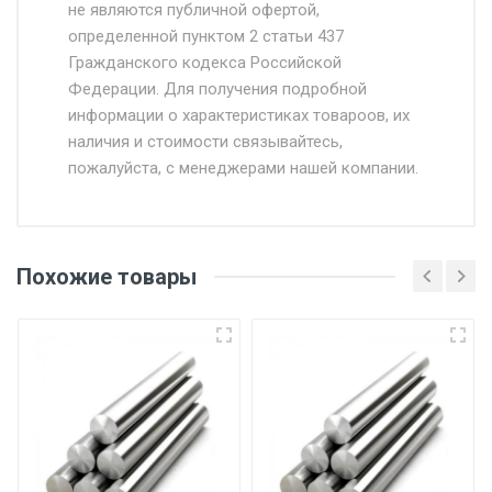
Доставка осуществляется собственным и
не являются публичной офертой,
определенной пунктом 2 статьи 437
наёмным транспортом, стоимость
Гражданского кодекса Российской
доставки рассчитывается Ставка + км от
Федерации. Для получения подробной
МКАД, Въезд на ТТК и Садовое кольцо +
информации о характеристиках товароов, их
от 500.
наличия и стоимости связывайтесь,
пожалуйста, с менеджерами нашей компании.
Доставка в течении 1 рабочего дня 24/7.
Отгрузка товара производится при наличии
оригинала доверенности и паспорта. При
Похожие товары
несоблюдении указанных требований,
поставщик вправе отказать покупателю в
передаче товара без возмещения каких-
либо убытков, и требовать от покупателя
уплаты понесенных расходов.
Самовывоз со склада г. Ивантеевка
Центральный проезд 27. Погрузка