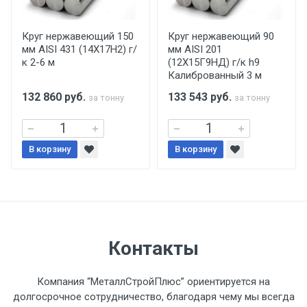
производится только в открытую машину.
Ручная погрузка оплачивается
Круг нержавеющий 150
Круг нержавеющий 90
мм AISI 431 (14Х17Н2) г/
мм AISI 201
дополнительно в размере, установленном
к 2-6 м
(12Х15Г9НД) г/к h9
поставщиком.
Калиброванный 3 м
132 860
руб.
133 543
руб.
за тонну
за тонну
Уведомление об оплате обязательно.
При доставке товара, Клиент заранее
В корзину
В корзину
обязан обеспечить подъезные пути для
разгружаемого а/м. На разгрузку
автомобиля предоставляется не более 2-х
часов.
Стоимость доставки по РФ
Контакты
рассчитывается индивидуально.
Компания “МеталлСтройПлюс” ориентируется на
долгосрочное сотрудничество, благодаря чему мы всегда