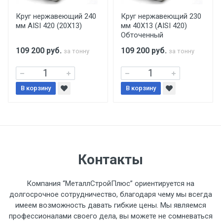
производится только в открытую машину.
Ручная погрузка оплачивается
Круг нержавеющий 240
Круг нержавеющий 230
мм AISI 420 (20Х13)
мм 40Х13 (AISI 420)
дополнительно в размере, установленном
Обточенный
поставщиком.
109 200
руб.
109 200
руб.
за тонну
за тонну
Уведомление об оплате обязательно.
В корзину
При доставке товара, Клиент заранее
В корзину
обязан обеспечить подъезные пути для
разгружаемого а/м. На разгрузку
автомобиля предоставляется не более 2-х
часов.
Контакты
Стоимость доставки по РФ
рассчитывается индивидуально.
Компания “МеталлСтройПлюс” ориентируется на
долгосрочное сотрудничество, благодаря чему мы всегда
имеем возможность давать гибкие цены. Мы являемся
профессионалами своего дела, вы можете не сомневаться