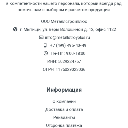
в компетентности нашего персонала, который всегда рад
Тип
Ставка
ТТК
Садовое
1к
помочь вам с выбором и расчетом продукции.
транспорта
по
ООО Металлстройплюс
Москве
г. Мытищи, ул. Веры Волошиной д. 12, офис 1122
(7+1ч.)
info@metallstroyplus.ru
Груз до 6 м,
5500 с
500
500
27р
+7 (499) 495-40-49
вес до 1.5 тн
НДС
МК
Пн-Пт : 9:00-18:00
ИНН: 5029224757
Груз до 6 м,
6500 с
1000
1000
35р
ОГРН: 1175029023036
вес до 2 тн
НДС
МК
Информация
Груз до 6 м,
7500 с
1000
1000
35р
вес до 3 тн
НДС
МК
О компании
Доставка и оплата
Груз до 6 м,
9000 с
1000
1000
40р
Реквизиты
вес до 5 тн
НДС
МК
Отсрочка платежа