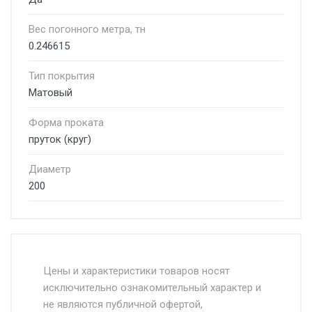
Вес погонного метра, тн
0.246615
Тип покрытия
Матовый
Форма проката
пруток (круг)
Диаметр
200
Стоимость доставки от 4500 руб. по
Москве и Московской области.
Цены и характеристики товаров носят
исключительно ознакомительный характер и
Доставка осуществляется собственным и
не являются публичной офертой,