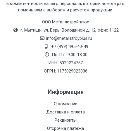
в компетентности нашего персонала, который всегда рад
Тип
Ставка
ТТК
Садовое
1к
помочь вам с выбором и расчетом продукции.
транспорта
по
ООО Металлстройплюс
Москве
г. Мытищи, ул. Веры Волошиной д. 12, офис 1122
(7+1ч.)
info@metallstroyplus.ru
Груз до 6 м,
5500 с
500
500
27р
+7 (499) 495-40-49
вес до 1.5 тн
НДС
МК
Пн-Пт : 9:00-18:00
ИНН: 5029224757
Груз до 6 м,
6500 с
1000
1000
35р
ОГРН: 1175029023036
вес до 2 тн
НДС
МК
Информация
Груз до 6 м,
7500 с
1000
1000
35р
вес до 3 тн
НДС
МК
О компании
Доставка и оплата
Груз до 6 м,
9000 с
1000
1000
40р
Реквизиты
вес до 5 тн
НДС
МК
Отсрочка платежа