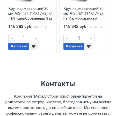
производится только в открытую машину.
Ручная погрузка оплачивается
Круг нержавеющий 30
Круг нержавеющий 30
мм AISI 431 (14Х17Н2) х/
мм AISI 431 (14Х17Н2)
дополнительно в размере, установленном
т h9 Калиброванный 3 м
h9 Калиброванный
поставщиком.
116 383
руб.
115 343
руб.
за тонну
за тонну
Уведомление об оплате обязательно.
В корзину
При доставке товара, Клиент заранее
В корзину
обязан обеспечить подъезные пути для
разгружаемого а/м. На разгрузку
автомобиля предоставляется не более 2-х
часов.
Контакты
Стоимость доставки по РФ
рассчитывается индивидуально.
Компания “МеталлСтройПлюс” ориентируется на
долгосрочное сотрудничество, благодаря чему мы всегда
имеем возможность давать гибкие цены. Мы являемся
профессионалами своего дела, вы можете не сомневаться