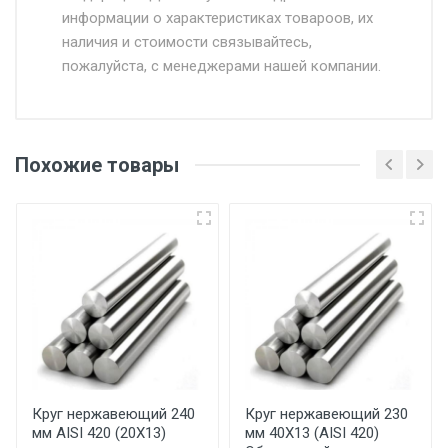
информации о характеристиках товароов, их
от 500.
наличия и стоимости связывайтесь,
пожалуйста, с менеджерами нашей компании.
Доставка в течении 1 рабочего дня 24/7.
Отгрузка товара производится при наличии
оригинала доверенности и паспорта. При
Похожие товары
несоблюдении указанных требований,
поставщик вправе отказать покупателю в
передаче товара без возмещения каких-
либо убытков, и требовать от покупателя
уплаты понесенных расходов.
Самовывоз со склада г. Ивантеевка
Центральный проезд 27. Погрузка
производится только в открытую машину.
Ручная погрузка оплачивается
Круг нержавеющий 240
Круг нержавеющий 230
мм AISI 420 (20Х13)
мм 40Х13 (AISI 420)
дополнительно в размере, установленном