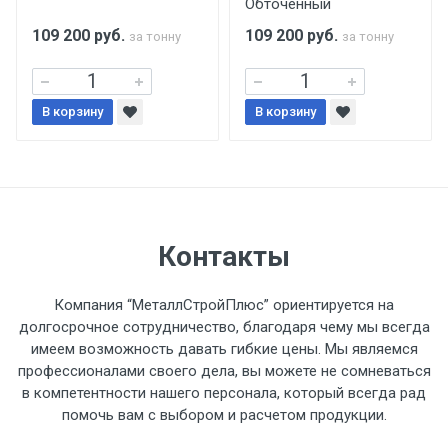
Обточенный
поставщиком.
109 200
руб.
109 200
руб.
за тонну
за тонну
Уведомление об оплате обязательно.
В корзину
При доставке товара, Клиент заранее
В корзину
обязан обеспечить подъезные пути для
разгружаемого а/м. На разгрузку
автомобиля предоставляется не более 2-х
часов.
Контакты
Стоимость доставки по РФ
рассчитывается индивидуально.
Компания “МеталлСтройПлюс” ориентируется на
долгосрочное сотрудничество, благодаря чему мы всегда
имеем возможность давать гибкие цены. Мы являемся
профессионалами своего дела, вы можете не сомневаться
в компетентности нашего персонала, который всегда рад
Тип
Ставка
ТТК
Садовое
1к
помочь вам с выбором и расчетом продукции.
транспорта
по