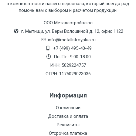
в компетентности нашего персонала, который всегда рад
Тип
Ставка
ТТК
Садовое
1к
помочь вам с выбором и расчетом продукции.
транспорта
по
ООО Металлстройплюс
Москве
г. Мытищи, ул. Веры Волошиной д. 12, офис 1122
(7+1ч.)
info@metallstroyplus.ru
Груз до 6 м,
5500 с
500
500
27р
+7 (499) 495-40-49
вес до 1.5 тн
НДС
МК
Пн-Пт : 9:00-18:00
ИНН: 5029224757
Груз до 6 м,
6500 с
1000
1000
35р
ОГРН: 1175029023036
вес до 2 тн
НДС
МК
Информация
Груз до 6 м,
7500 с
1000
1000
35р
вес до 3 тн
НДС
МК
О компании
Доставка и оплата
Груз до 6 м,
9000 с
1000
1000
40р
Реквизиты
вес до 5 тн
НДС
МК
Отсрочка платежа