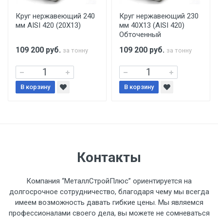
производится только в открытую машину.
Ручная погрузка оплачивается
Круг нержавеющий 240
Круг нержавеющий 230
мм AISI 420 (20Х13)
мм 40Х13 (AISI 420)
дополнительно в размере, установленном
Обточенный
поставщиком.
109 200
руб.
109 200
руб.
за тонну
за тонну
Уведомление об оплате обязательно.
В корзину
При доставке товара, Клиент заранее
В корзину
обязан обеспечить подъезные пути для
разгружаемого а/м. На разгрузку
автомобиля предоставляется не более 2-х
часов.
Контакты
Стоимость доставки по РФ
рассчитывается индивидуально.
Компания “МеталлСтройПлюс” ориентируется на
долгосрочное сотрудничество, благодаря чему мы всегда
имеем возможность давать гибкие цены. Мы являемся
профессионалами своего дела, вы можете не сомневаться