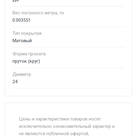
Вес погонного метра, тн
0.003551
Тип покрытия
Матовый
Форма проката
пруток (круг)
Диаметр
24
Стоимость доставки от 4500 руб. по
Москве и Московской области.
Цены и характеристики товаров носят
исключительно ознакомительный характер и
Доставка осуществляется собственным и
не являются публичной офертой,