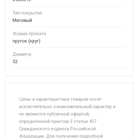
Тип покрытия
Матовый
Форма проката
пруток (круг)
Диаметр
32
Стоимость доставки от 4500 руб. по
Москве и Московской области.
Цены и характеристики товаров носят
исключительно ознакомительный характер и
Доставка осуществляется собственным и
не являются публичной офертой,
определенной пунктом 2 статьи 437
наёмным транспортом, стоимость
Гражданского кодекса Российской
доставки рассчитывается Ставка + км от
Федерации. Для получения подробной
МКАД, Въезд на ТТК и Садовое кольцо +