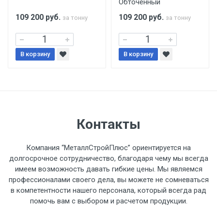
Обточенный
поставщиком.
109 200
руб.
109 200
руб.
за тонну
за тонну
Уведомление об оплате обязательно.
В корзину
При доставке товара, Клиент заранее
В корзину
обязан обеспечить подъезные пути для
разгружаемого а/м. На разгрузку
автомобиля предоставляется не более 2-х
часов.
Контакты
Стоимость доставки по РФ
рассчитывается индивидуально.
Компания “МеталлСтройПлюс” ориентируется на
долгосрочное сотрудничество, благодаря чему мы всегда
имеем возможность давать гибкие цены. Мы являемся
профессионалами своего дела, вы можете не сомневаться
в компетентности нашего персонала, который всегда рад
Тип
Ставка
ТТК
Садовое
1к
помочь вам с выбором и расчетом продукции.
транспорта
по