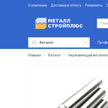
О компании
Доставка и оплата
Реквизиты
Проф
Каталог
Профнастил
Главная
Каталог
Нержавеющий металлоп
Водосточная система
Доборные элементы
Металлочерепица
Гофролист
Сэндвич-панели
Метизы