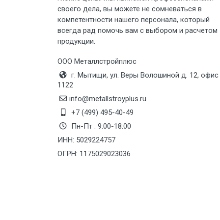
своего дела, вы можете не сомневаться в
Груз до 6 м, вес до 8 тн
компетентности нашего персонала, который
всегда рад помочь вам с выбором и расчетом
продукции.
Груз до 6 м, вес до 10 тн
ООО Металлстройплюс
Груз до 12 м, вес до 20 тн
г. Мытищи, ул. Веры Волошиной д. 12, офис
1122
Манипулятор до 6 м, вес до 5 тн
info@metallstroyplus.ru
+7 (499) 495-40-49
Пн-Пт : 9:00-18:00
Манипулятор до 6 м, вес до 8 тн
ИНН: 5029224757
ОГРН: 1175029023036
Манипулятор до 6 м, вес до 10 тн
Манипулятор до 12 м, вес до 20