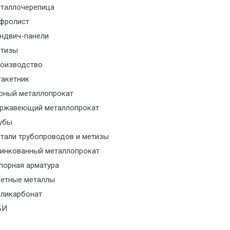
таллочерепица
м за МКАД
фролист
ндвич-панели
м за МКАД
тизы
оизводство
м за МКАД
акетник
рный металлопрокат
ласованию с транспортным
ржавеющий металлопрокат
ом
убы
тали трубопроводов и метизы
ласованию с транспортным
инкованный металлопрокат
ом
порная арматура
ласованию с транспортным
етные металлы
ом
ликарбонат
БИ
ласованию с транспортным