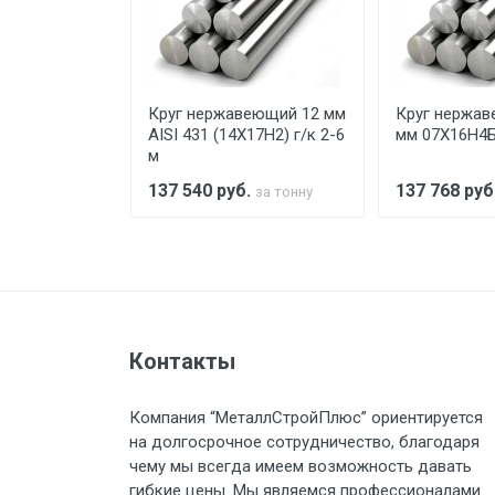
При доставке товара, Клиент з
предоставляется не более 2-х ч
еющий 270
Круг нержавеющий 12 мм
Круг нержав
Стоимость доставки по РФ рас
SI 420)
AISI 431 (14Х17Н2) г/к 2-6
мм 07Х16Н4
м
.
137 540
руб.
137 768
руб
за тонну
за тонну
Тип транспорта
Груз до 6 м, вес до 1.5 тн
Контакты
Груз до 6 м, вес до 2 тн
Компания “МеталлСтройПлюс” ориентируется
Груз до 6 м, вес до 3 тн
на долгосрочное сотрудничество, благодаря
чему мы всегда имеем возможность давать
Груз до 6 м, вес до 5 тн
гибкие цены. Мы являемся профессионалами