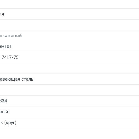
ия
чекатаный
8Н10Т
 7417-75
авеющая сталь
334
вый
к (круг)