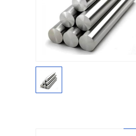
Производство
Штакетник
Черный металлопрокат
Нержавеющий металлопрокат
Трубы
Детали трубопроводов и
метизы
Оцинкованный металлопрокат
Запорная арматура
Цветные металлы
Поликарбонат
ЖБИ