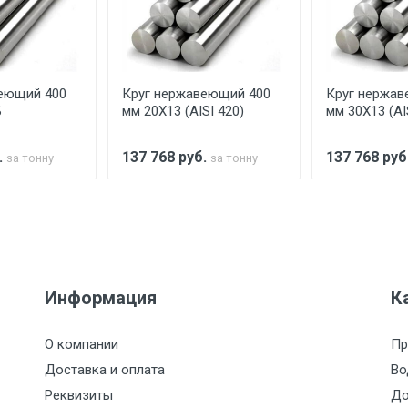
аранее обязан обеспечить подъезные пути для разгружаемо
асов.
еющий 400
Круг нержавеющий 400
Круг нержав
считывается индивидуально.
Б
мм 20Х13 (AISI 420)
мм 30Х13 (AI
.
137 768
руб.
137 768
руб
за тонну
за тонну
Ставка по Москве
ТТК
Садовое
1км з
(7+1ч.)
5500 с НДС
500
500
27р./к
Информация
К
6500 с НДС
1000
1000
35р./к
О компании
Пр
7500 с НДС
1000
1000
35р./к
Доставка и оплата
Во
Реквизиты
До
9000 с НДС
1000
1000
40р./к