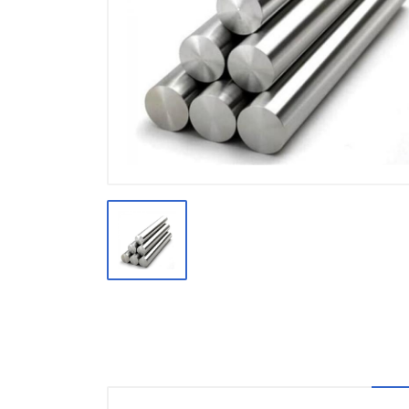
Производство
Штакетник
Черный металлопрокат
Нержавеющий металлопрокат
Трубы
Детали трубопроводов и
метизы
Оцинкованный металлопрокат
Запорная арматура
Цветные металлы
Поликарбонат
ЖБИ