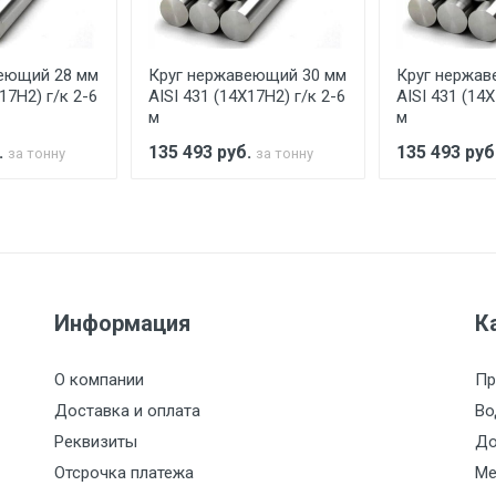
асов.
еющий 28 мм
Круг нержавеющий 30 мм
Круг нержав
считывается индивидуально.
17Н2) г/к 2-6
AISI 431 (14Х17Н2) г/к 2-6
AISI 431 (14Х
м
м
.
135 493
руб.
135 493
руб
за тонну
за тонну
Ставка по Москве
ТТК
Садовое
1км з
(7+1ч.)
5500 с НДС
500
500
27р./к
Информация
К
6500 с НДС
1000
1000
35р./к
О компании
Пр
7500 с НДС
1000
1000
35р./к
Доставка и оплата
Во
Реквизиты
До
9000 с НДС
1000
1000
40р./к
Отсрочка платежа
Ме