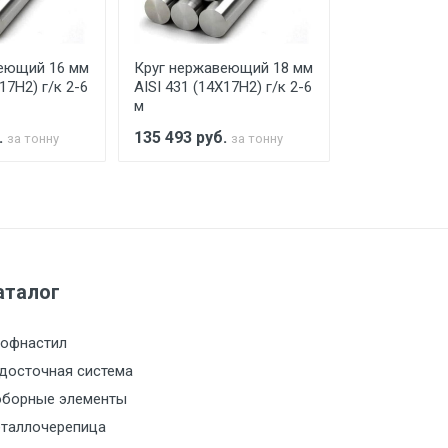
еющий 16 мм
Круг нержавеющий 18 мм
Круг нержав
17Н2) г/к 2-6
AISI 431 (14Х17Н2) г/к 2-6
AISI 431 (14Х
м
м
.
135 493
руб.
135 493
руб
за тонну
за тонну
а МКАД
м за МКАД
аталог
м за МКАД
офнастил
м за МКАД
досточная система
борные элементы
м за МКАД
таллочерепица