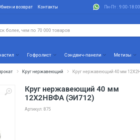
Обмен и возврат
Контакты
Пн-Пт : 9:00-18:00
настил
Гофролист
Сэндвич-панели
Метизы
рокат
Круг нержавеющий
Круг нержавеющий 40 мм 12Х2
Круг нержавеющий 40 мм
12Х2НВФА (ЭИ712)
Артикул:
875