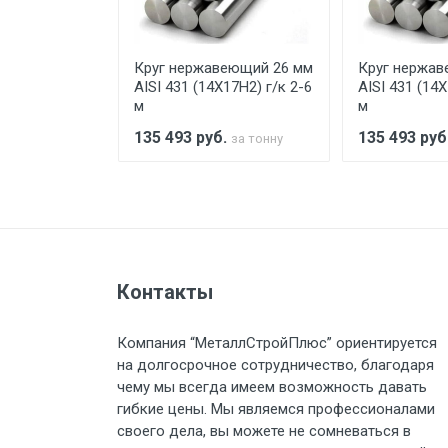
предоставляется не более 2-х ч
еющий 10 мм
Круг нержавеющий 26 мм
Круг нержав
Стоимость доставки по РФ рас
17Н2) г/к 2-6
AISI 431 (14Х17Н2) г/к 2-6
AISI 431 (14Х
м
м
.
135 493
руб.
135 493
руб
за тонну
за тонну
Тип транспорта
Груз до 6 м, вес до 1.5 тн
Контакты
Груз до 6 м, вес до 2 тн
Компания “МеталлСтройПлюс” ориентируется
Груз до 6 м, вес до 3 тн
на долгосрочное сотрудничество, благодаря
чему мы всегда имеем возможность давать
Груз до 6 м, вес до 5 тн
гибкие цены. Мы являемся профессионалами
своего дела, вы можете не сомневаться в