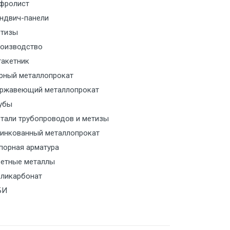
м за МКАД
фролист
ндвич-панели
м за МКАД
тизы
оизводство
м за МКАД
акетник
рный металлопрокат
ласованию с транспортным
ржавеющий металлопрокат
ом
убы
тали трубопроводов и метизы
ласованию с транспортным
инкованный металлопрокат
ом
порная арматура
ласованию с транспортным
етные металлы
ом
ликарбонат
БИ
ласованию с транспортным
ом