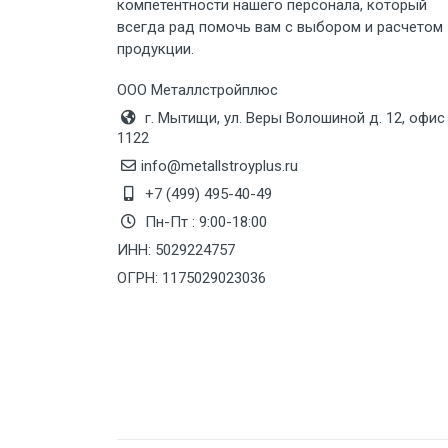
Груз до 6 м, вес до 8 тн
компетентности нашего персонала, который
всегда рад помочь вам с выбором и расчетом
продукции.
Груз до 6 м, вес до 10 тн
ООО Металлстройплюс
Груз до 12 м, вес до 20 тн
г. Мытищи, ул. Веры Волошиной д. 12, офис
1122
Манипулятор до 6 м, вес до 5 тн
info@metallstroyplus.ru
+7 (499) 495-40-49
Пн-Пт : 9:00-18:00
Манипулятор до 6 м, вес до 8 тн
ИНН: 5029224757
ОГРН: 1175029023036
Манипулятор до 6 м, вес до 10 тн
Манипулятор до 12 м, вес до 20
тн