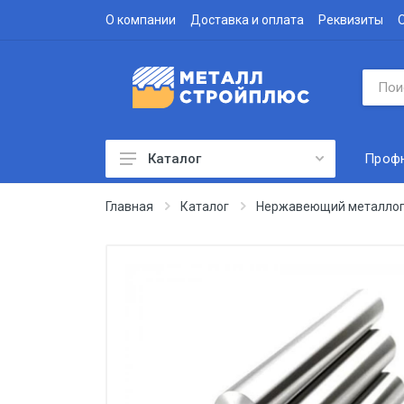
О компании
Доставка и оплата
Реквизиты
Проф
Каталог
Профнастил
Главная
Каталог
Нержавеющий металлоп
Водосточная система
Доборные элементы
Металлочерепица
Гофролист
Сэндвич-панели
Метизы