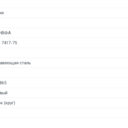
ия
2НВФА
 7417-75
авеющая сталь
865
вый
к (круг)