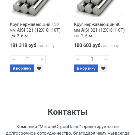
Центральный проезд 27. Погрузка
производится только в открытую машину.
Ручная погрузка оплачивается
Круг нержавеющий 150
Круг нержавеющий 80
мм AISI 321 (12Х18Н10Т)
мм AISI 321 (12Х18Н10Т)
дополнительно в размере, установленном
г/к 2-6 м
г/к 2-6 м
поставщиком.
181 318
руб.
180 603
руб.
за тонну
за тонну
Уведомление об оплате обязательно.
В корзину
При доставке товара, Клиент заранее
В корзину
обязан обеспечить подъезные пути для
разгружаемого а/м. На разгрузку
автомобиля предоставляется не более 2-х
часов.
Контакты
Стоимость доставки по РФ
рассчитывается индивидуально.
Компания “МеталлСтройПлюс” ориентируется на
долгосрочное сотрудничество, благодаря чему мы всегда