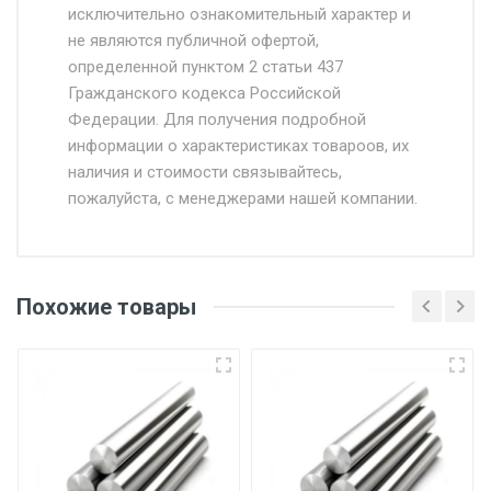
исключительно ознакомительный характер и
Доставка осуществляется собственным и
не являются публичной офертой,
определенной пунктом 2 статьи 437
наёмным транспортом, стоимость
Гражданского кодекса Российской
доставки рассчитывается Ставка + км от
Федерации. Для получения подробной
МКАД, Въезд на ТТК и Садовое кольцо +
информации о характеристиках товароов, их
от 500.
наличия и стоимости связывайтесь,
пожалуйста, с менеджерами нашей компании.
Доставка в течении 1 рабочего дня 24/7.
Отгрузка товара производится при наличии
оригинала доверенности и паспорта. При
Похожие товары
несоблюдении указанных требований,
поставщик вправе отказать покупателю в
передаче товара без возмещения каких-
либо убытков, и требовать от покупателя
уплаты понесенных расходов.
Самовывоз со склада г. Ивантеевка