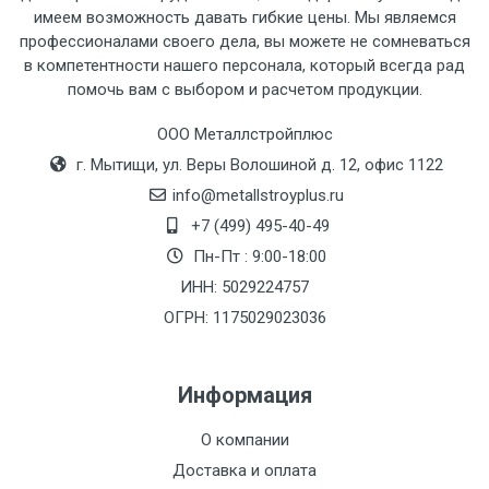
имеем возможность давать гибкие цены. Мы являемся
профессионалами своего дела, вы можете не сомневаться
в компетентности нашего персонала, который всегда рад
Тип
Ставка
ТТК
Садовое
1к
помочь вам с выбором и расчетом продукции.
транспорта
по
ООО Металлстройплюс
Москве
г. Мытищи, ул. Веры Волошиной д. 12, офис 1122
(7+1ч.)
info@metallstroyplus.ru
Груз до 6 м,
5500 с
500
500
27р
+7 (499) 495-40-49
вес до 1.5 тн
НДС
МК
Пн-Пт : 9:00-18:00
ИНН: 5029224757
Груз до 6 м,
6500 с
1000
1000
35р
ОГРН: 1175029023036
вес до 2 тн
НДС
МК
Информация
Груз до 6 м,
7500 с
1000
1000
35р
вес до 3 тн
НДС
МК
О компании
Доставка и оплата
Груз до 6 м,
9000 с
1000
1000
40р