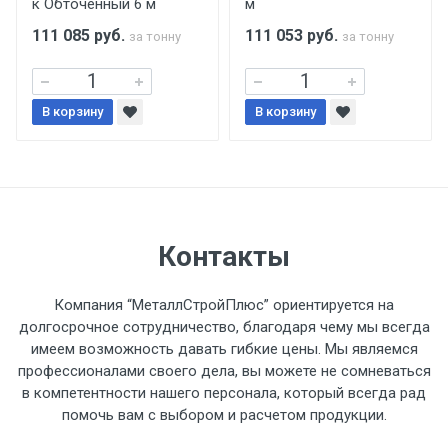
к Обточенный 6 м
м
поставщиком.
111 085
руб.
111 053
руб.
за тонну
за тонну
Уведомление об оплате обязательно.
В корзину
При доставке товара, Клиент заранее
В корзину
обязан обеспечить подъезные пути для
разгружаемого а/м. На разгрузку
автомобиля предоставляется не более 2-х
часов.
Контакты
Стоимость доставки по РФ
рассчитывается индивидуально.
Компания “МеталлСтройПлюс” ориентируется на
долгосрочное сотрудничество, благодаря чему мы всегда
имеем возможность давать гибкие цены. Мы являемся
профессионалами своего дела, вы можете не сомневаться
в компетентности нашего персонала, который всегда рад
Тип
Ставка
ТТК
Садовое
1к
помочь вам с выбором и расчетом продукции.
транспорта
по