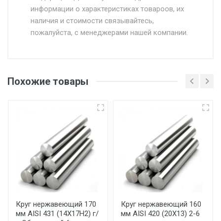
информации о характеристиках товароов, их
от 500.
наличия и стоимости связывайтесь,
пожалуйста, с менеджерами нашей компании.
Доставка в течении 1 рабочего дня 24/7.
Отгрузка товара производится при наличии
оригинала доверенности и паспорта. При
Похожие товары
несоблюдении указанных требований,
поставщик вправе отказать покупателю в
передаче товара без возмещения каких-
либо убытков, и требовать от покупателя
уплаты понесенных расходов.
Самовывоз со склада г. Ивантеевка
Центральный проезд 27. Погрузка
производится только в открытую машину.
Ручная погрузка оплачивается
Круг нержавеющий 170
Круг нержавеющий 160
мм AISI 431 (14Х17Н2) г/
мм AISI 420 (20Х13) 2-6
дополнительно в размере, установленном