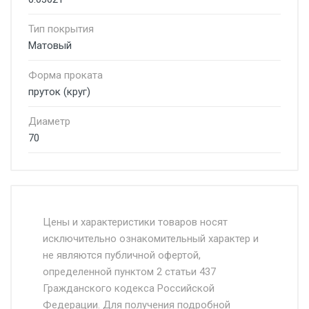
Тип покрытия
Матовый
Форма проката
пруток (круг)
Диаметр
70
Стоимость доставки от 4500 руб. по
Москве и Московской области.
Цены и характеристики товаров носят
исключительно ознакомительный характер и
Доставка осуществляется собственным и
не являются публичной офертой,
определенной пунктом 2 статьи 437
наёмным транспортом, стоимость
Гражданского кодекса Российской
доставки рассчитывается Ставка + км от
Федерации. Для получения подробной
МКАД, Въезд на ТТК и Садовое кольцо +