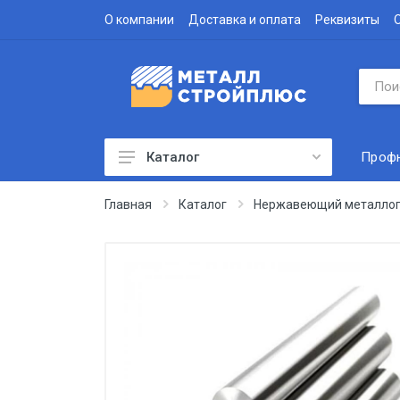
О компании
Доставка и оплата
Реквизиты
Проф
Каталог
Профнастил
Главная
Каталог
Нержавеющий металлоп
Водосточная система
Доборные элементы
Металлочерепица
Гофролист
Сэндвич-панели
Метизы