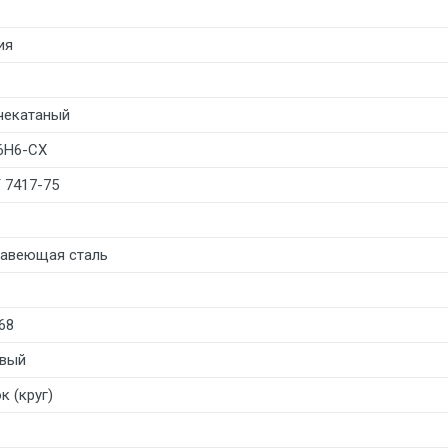
ия
чекатаный
6Н6-СХ
 7417-75
авеющая сталь
68
вый
к (круг)