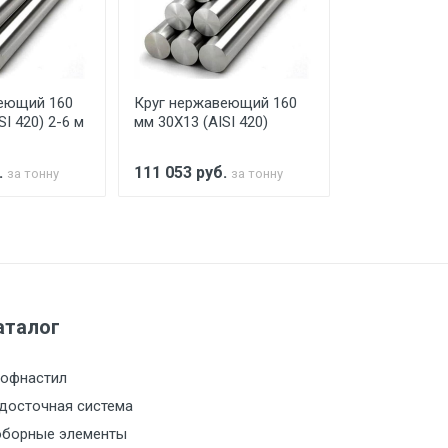
го а/м. На разгрузку автомобиля
еющий 160
Круг нержавеющий 160
Круг нержав
SI 420) 2-6 м
мм 30Х13 (AISI 420)
мм 30Х13 (AI
.
111 053
руб.
111 053
руб
за тонну
за тонну
а МКАД
м за МКАД
аталог
м за МКАД
офнастил
м за МКАД
досточная система
борные элементы
м за МКАД