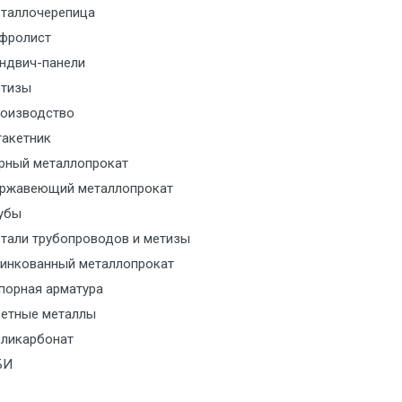
таллочерепица
м за МКАД
фролист
ндвич-панели
м за МКАД
тизы
оизводство
м за МКАД
акетник
рный металлопрокат
ласованию с транспортным
ржавеющий металлопрокат
ом
убы
тали трубопроводов и метизы
ласованию с транспортным
инкованный металлопрокат
ом
порная арматура
ласованию с транспортным
етные металлы
ом
ликарбонат
БИ
ласованию с транспортным