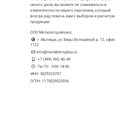
своего дела, вы можете не сомневаться в
Груз до 6 м, вес до 8 тн
компетентности нашего персонала, который
всегда рад помочь вам с выбором и расчетом
продукции.
Груз до 6 м, вес до 10 тн
ООО Металлстройплюс
Груз до 12 м, вес до 20 тн
г. Мытищи, ул. Веры Волошиной д. 12, офис
1122
Манипулятор до 6 м, вес до 5 тн
info@metallstroyplus.ru
+7 (499) 495-40-49
Пн-Пт : 9:00-18:00
Манипулятор до 6 м, вес до 8 тн
ИНН: 5029224757
ОГРН: 1175029023036
Манипулятор до 6 м, вес до 10 тн
Манипулятор до 12 м, вес до 20