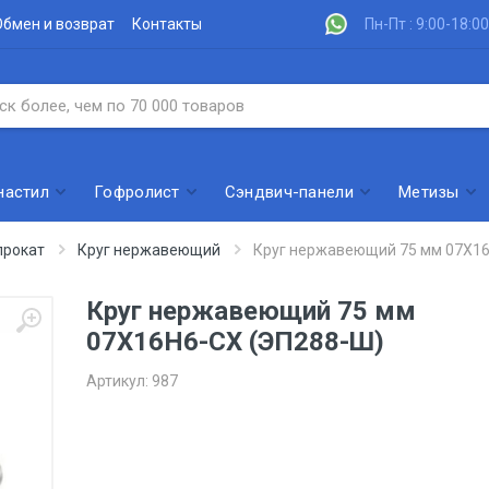
Обмен и возврат
Контакты
Пн-Пт : 9:00-18:00
настил
Гофролист
Сэндвич-панели
Метизы
рокат
Круг нержавеющий
Круг нержавеющий 75 мм 07Х16
Круг нержавеющий 75 мм
07Х16Н6-СХ (ЭП288-Ш)
Артикул:
987