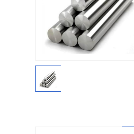
Производство
Штакетник
Черный металлопрокат
Нержавеющий металлопрокат
Трубы
Детали трубопроводов и
метизы
Оцинкованный металлопрокат
Запорная арматура
Цветные металлы
Поликарбонат
ЖБИ