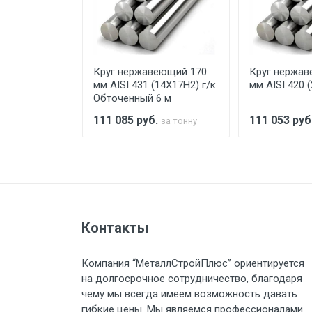
При доставке товара, Клиент з
предоставляется не более 2-х ч
еющий 150
Круг нержавеющий 170
Круг нержав
Стоимость доставки по РФ рас
SI 420)
мм AISI 431 (14Х17Н2) г/к
мм AISI 420 
Обточенный 6 м
.
111 085
руб.
111 053
руб
за тонну
за тонну
Тип транспорта
Груз до 6 м, вес до 1.5 тн
Контакты
Груз до 6 м, вес до 2 тн
Компания “МеталлСтройПлюс” ориентируется
Груз до 6 м, вес до 3 тн
на долгосрочное сотрудничество, благодаря
чему мы всегда имеем возможность давать
Груз до 6 м, вес до 5 тн
гибкие цены. Мы являемся профессионалами