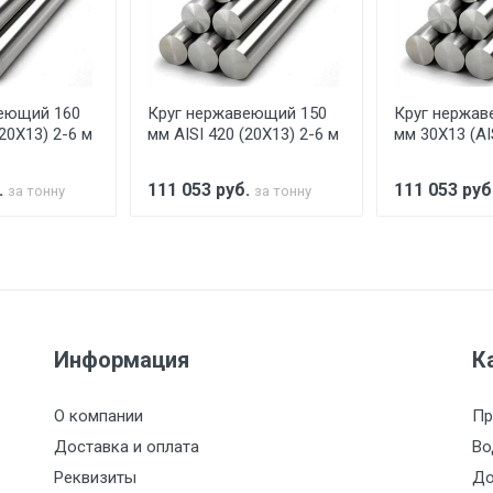
аранее обязан обеспечить подъезные пути для разгружаемо
асов.
еющий 160
Круг нержавеющий 150
Круг нержав
считывается индивидуально.
(20Х13) 2-6 м
мм AISI 420 (20Х13) 2-6 м
мм 30Х13 (AI
.
111 053
руб.
111 053
руб
за тонну
за тонну
Ставка по Москве
ТТК
Садовое
1км з
(7+1ч.)
5500 с НДС
500
500
27р./к
Информация
К
6500 с НДС
1000
1000
35р./к
О компании
Пр
7500 с НДС
1000
1000
35р./к
Доставка и оплата
Во
Реквизиты
До
9000 с НДС
1000
1000
40р./к