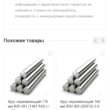
информации о характеристиках товароов, их
от 500.
наличия и стоимости связывайтесь,
пожалуйста, с менеджерами нашей компании.
Доставка в течении 1 рабочего дня 24/7.
Отгрузка товара производится при наличии
оригинала доверенности и паспорта. При
Похожие товары
несоблюдении указанных требований,
поставщик вправе отказать покупателю в
передаче товара без возмещения каких-
либо убытков, и требовать от покупателя
уплаты понесенных расходов.
Самовывоз со склада г. Ивантеевка
Центральный проезд 27. Погрузка
производится только в открытую машину.
Ручная погрузка оплачивается
Круг нержавеющий 170
Круг нержавеющий 160
мм AISI 431 (14Х17Н2) г/
мм AISI 420 (20Х13) 2-6
дополнительно в размере, установленном