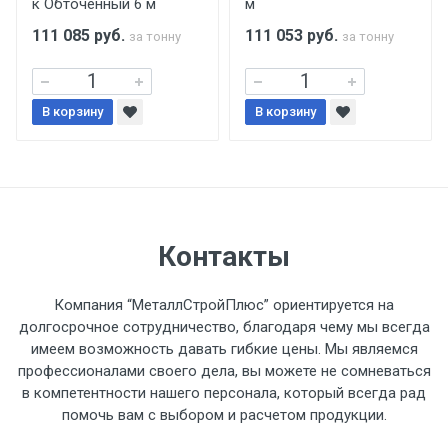
к Обточенный 6 м
м
поставщиком.
111 085
руб.
111 053
руб.
за тонну
за тонну
Уведомление об оплате обязательно.
В корзину
При доставке товара, Клиент заранее
В корзину
обязан обеспечить подъезные пути для
разгружаемого а/м. На разгрузку
автомобиля предоставляется не более 2-х
часов.
Контакты
Стоимость доставки по РФ
рассчитывается индивидуально.
Компания “МеталлСтройПлюс” ориентируется на
долгосрочное сотрудничество, благодаря чему мы всегда
имеем возможность давать гибкие цены. Мы являемся
профессионалами своего дела, вы можете не сомневаться
в компетентности нашего персонала, который всегда рад
Тип
Ставка
ТТК
Садовое
1к
помочь вам с выбором и расчетом продукции.
транспорта
по