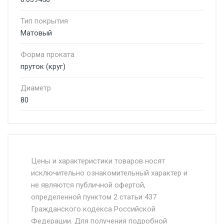
Тип покрытия
Матовый
Форма проката
пруток (круг)
Диаметр
80
Стоимость доставки от 4500 руб. по
Москве и Московской области.
Цены и характеристики товаров носят
исключительно ознакомительный характер и
Доставка осуществляется собственным и
не являются публичной офертой,
определенной пунктом 2 статьи 437
наёмным транспортом, стоимость
Гражданского кодекса Российской
доставки рассчитывается Ставка + км от
Федерации. Для получения подробной
МКАД, Въезд на ТТК и Садовое кольцо +