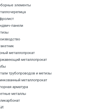
борные элементы
м за МКАД
таллочерепица
м за МКАД
фролист
ндвич-панели
м за МКАД
тизы
оизводство
м за МКАД
акетник
рный металлопрокат
ласованию с транспортным
ржавеющий металлопрокат
ом
убы
тали трубопроводов и метизы
ласованию с транспортным
инкованный металлопрокат
ом
порная арматура
ласованию с транспортным
етные металлы
ом
ликарбонат
БИ