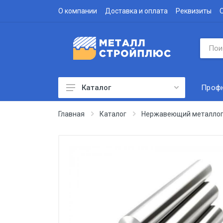
О компании
Доставка и оплата
Реквизиты
Проф
Каталог
Профнастил
Главная
Каталог
Нержавеющий металлоп
Водосточная система
Доборные элементы
Металлочерепица
Гофролист
Сэндвич-панели
Метизы