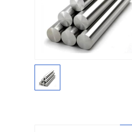
Производство
Штакетник
Черный металлопрокат
Нержавеющий металлопрокат
Трубы
Детали трубопроводов и
метизы
Оцинкованный металлопрокат
Запорная арматура
Цветные металлы
Поликарбонат
ЖБИ