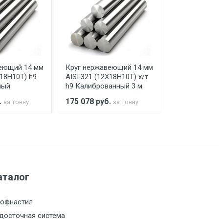
го а/м. На разгрузку автомобиля
еющий 14 мм
Круг нержавеющий 14 мм
Круг нержав
Х18Н10Т) h9
AISI 321 (12Х18Н10Т) х/т
AISI 321 (12
ный
h9 Калиброванный 3 м
h9 Калибров
.
175 078
руб.
175 078
руб
за тонну
за тонну
а МКАД
м за МКАД
аталог
м за МКАД
офнастил
м за МКАД
досточная система