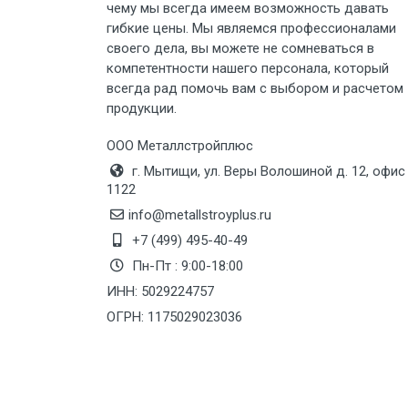
чему мы всегда имеем возможность давать
Груз до 6 м, вес до 5 тн
гибкие цены. Мы являемся профессионалами
своего дела, вы можете не сомневаться в
Груз до 6 м, вес до 8 тн
компетентности нашего персонала, который
всегда рад помочь вам с выбором и расчетом
продукции.
Груз до 6 м, вес до 10 тн
ООО Металлстройплюс
Груз до 12 м, вес до 20 тн
г. Мытищи, ул. Веры Волошиной д. 12, офис
1122
Манипулятор до 6 м, вес до 5 тн
info@metallstroyplus.ru
+7 (499) 495-40-49
Пн-Пт : 9:00-18:00
Манипулятор до 6 м, вес до 8 тн
ИНН: 5029224757
ОГРН: 1175029023036
Манипулятор до 6 м, вес до 10 тн