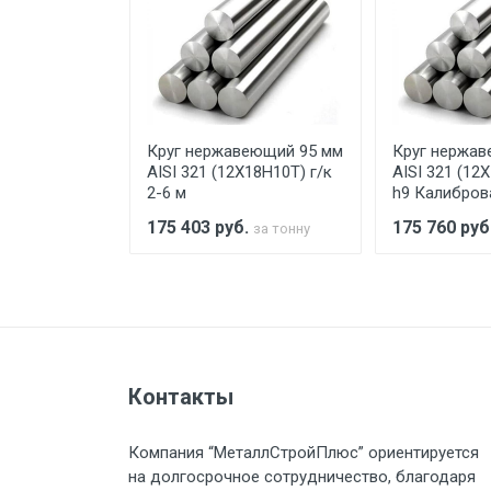
Уведомление об оплате обязат
При доставке товара, Клиент з
предоставляется не более 2-х ч
еющий 25 мм
Круг нержавеющий 95 мм
Круг нержав
Стоимость доставки по РФ рас
Х18Н10Т) х/т
AISI 321 (12Х18Н10Т) г/к
AISI 321 (12
анный 3 м
2-6 м
h9 Калибров
.
175 403
руб.
175 760
руб
за тонну
за тонну
Тип транспорта
Груз до 6 м, вес до 1.5 тн
Контакты
Груз до 6 м, вес до 2 тн
Компания “МеталлСтройПлюс” ориентируется
Груз до 6 м, вес до 3 тн
на долгосрочное сотрудничество, благодаря