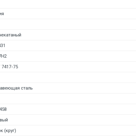
ия
чекатаный
431
7Н2
 7417-75
авеющая сталь
458
вый
к (круг)