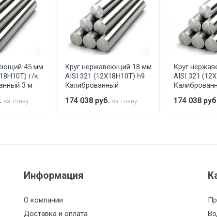
ельно.
аранее обязан обеспечить подъезные пути для разгружаемо
асов.
еющий 45 мм
Круг нержавеющий 18 мм
Круг нержав
считывается индивидуально.
Х18Н10Т) г/к
AISI 321 (12Х18Н10Т) h9
AISI 321 (12
анный 3 м
Калиброванный
Калиброван
.
174 038
руб.
174 038
руб
за тонну
за тонну
Ставка по Москве
ТТК
Садовое
1км з
(7+1ч.)
5500 с НДС
500
500
27р./к
Информация
К
6500 с НДС
1000
1000
35р./к
О компании
Пр
7500 с НДС
1000
1000
35р./к
Доставка и оплата
Во