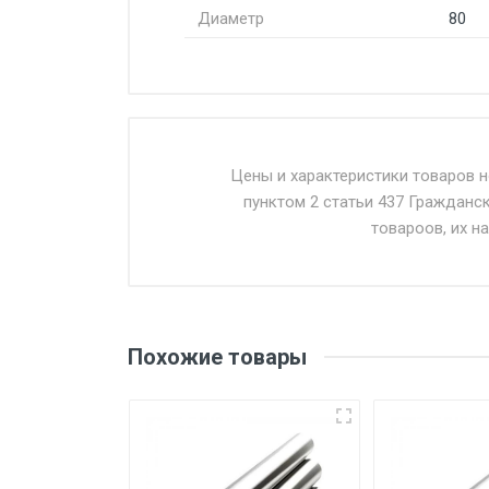
Диаметр
80
Стоимость доставки от 4500 ру
Доставка осуществляется собс
Цены и характеристики товаров 
пунктом 2 статьи 437 Гражданс
Въезд на ТТК и Садовое кольцо 
товароов, их н
Доставка в течении 1 рабочего 
Отгрузка товара производится 
поставщик вправе отказать пок
Похожие товары
уплаты понесенных расходов.
Самовывоз со склада г. Ивант
погрузка оплачивается дополн