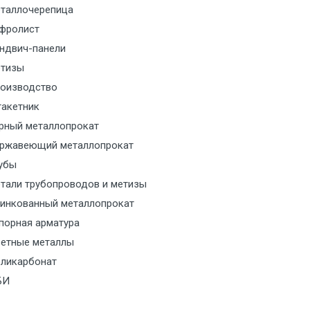
таллочерепица
м за МКАД
фролист
ндвич-панели
м за МКАД
тизы
оизводство
м за МКАД
акетник
рный металлопрокат
ласованию с транспортным
ржавеющий металлопрокат
ом
убы
тали трубопроводов и метизы
ласованию с транспортным
инкованный металлопрокат
ом
порная арматура
ласованию с транспортным
етные металлы
ом
ликарбонат
БИ
ласованию с транспортным