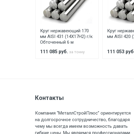
При доставке товара, Клиент з
предоставляется не более 2-х ч
еющий 150
Круг нержавеющий 170
Круг нержав
Стоимость доставки по РФ рас
SI 420)
мм AISI 431 (14Х17Н2) г/к
мм AISI 420 
Обточенный 6 м
.
111 085
руб.
111 053
руб
за тонну
за тонну
Тип транспорта
Груз до 6 м, вес до 1.5 тн
Контакты
Груз до 6 м, вес до 2 тн
Компания “МеталлСтройПлюс” ориентируется
Груз до 6 м, вес до 3 тн
на долгосрочное сотрудничество, благодаря
чему мы всегда имеем возможность давать
Груз до 6 м, вес до 5 тн
гибкие цены. Мы являемся профессионалами