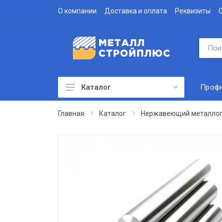
О компании
Доставка и оплата
Реквизиты
Проф
Каталог
Профнастил
Главная
Каталог
Нержавеющий металлоп
Водосточная система
Доборные элементы
Металлочерепица
Гофролист
Сэндвич-панели
Метизы