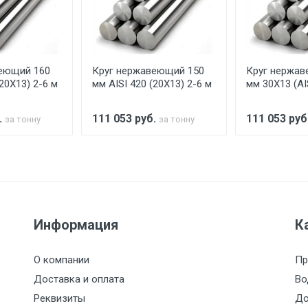
аранее обязан обеспечить подъезные пути для разгружаемо
асов.
еющий 160
Круг нержавеющий 150
Круг нержав
считывается индивидуально.
(20Х13) 2-6 м
мм AISI 420 (20Х13) 2-6 м
мм 30Х13 (AI
.
111 053
руб.
111 053
руб
за тонну
за тонну
Ставка по Москве
ТТК
Садовое
1км з
(7+1ч.)
5500 с НДС
500
500
27р./к
Информация
К
6500 с НДС
1000
1000
35р./к
О компании
Пр
7500 с НДС
1000
1000
35р./к
Доставка и оплата
Во
Реквизиты
До
9000 с НДС
1000
1000
40р./к