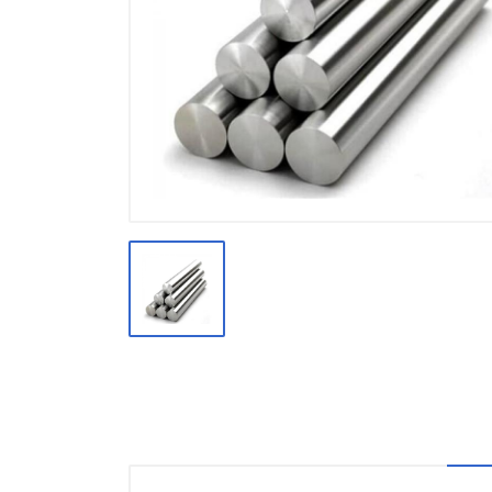
Производство
Штакетник
Черный металлопрокат
Нержавеющий металлопрокат
Трубы
Детали трубопроводов и
метизы
Оцинкованный металлопрокат
Запорная арматура
Цветные металлы
Поликарбонат
ЖБИ