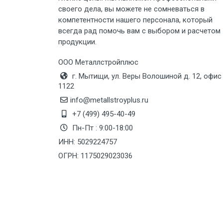
своего дела, вы можете не сомневаться в
Груз до 6 м, вес до 8 тн
компетентности нашего персонала, который
всегда рад помочь вам с выбором и расчетом
продукции.
Груз до 6 м, вес до 10 тн
ООО Металлстройплюс
Груз до 12 м, вес до 20 тн
г. Мытищи, ул. Веры Волошиной д. 12, офис
1122
Манипулятор до 6 м, вес до 5 тн
info@metallstroyplus.ru
+7 (499) 495-40-49
Пн-Пт : 9:00-18:00
Манипулятор до 6 м, вес до 8 тн
ИНН: 5029224757
ОГРН: 1175029023036
Манипулятор до 6 м, вес до 10 тн
Манипулятор до 12 м, вес до 20