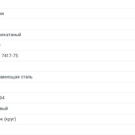
ия
чекатаный
Ф
 7417-75
авеющая сталь
94
вый
к (круг)