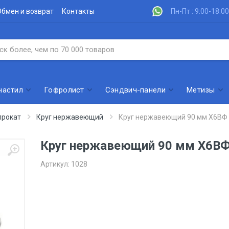
Обмен и возврат
Контакты
Пн-Пт : 9:00-18:00
настил
Гофролист
Сэндвич-панели
Метизы
рокат
Круг нержавеющий
Круг нержавеющий 90 мм Х6ВФ
Круг нержавеющий 90 мм Х6В
Артикул:
1028