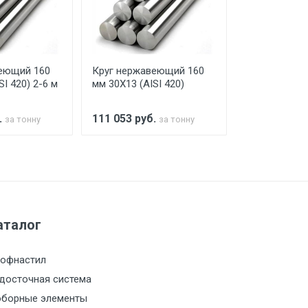
го а/м. На разгрузку автомобиля
еющий 160
Круг нержавеющий 160
Круг нержав
SI 420) 2-6 м
мм 30Х13 (AISI 420)
мм 30Х13 (AI
.
111 053
руб.
111 053
руб
за тонну
за тонну
а МКАД
м за МКАД
аталог
м за МКАД
офнастил
м за МКАД
досточная система
борные элементы
м за МКАД