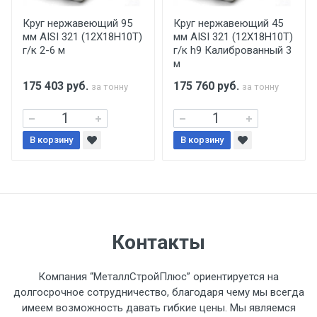
производится только в открытую машину.
Ручная погрузка оплачивается
Круг нержавеющий 95
Круг нержавеющий 45
мм AISI 321 (12Х18Н10Т)
мм AISI 321 (12Х18Н10Т)
дополнительно в размере, установленном
г/к 2-6 м
г/к h9 Калиброванный 3
поставщиком.
м
175 403
руб.
175 760
руб.
за тонну
за тонну
Уведомление об оплате обязательно.
При доставке товара, Клиент заранее
В корзину
В корзину
обязан обеспечить подъезные пути для
разгружаемого а/м. На разгрузку
автомобиля предоставляется не более 2-х
часов.
Стоимость доставки по РФ
Контакты
рассчитывается индивидуально.
Компания “МеталлСтройПлюс” ориентируется на
долгосрочное сотрудничество, благодаря чему мы всегда
имеем возможность давать гибкие цены. Мы являемся