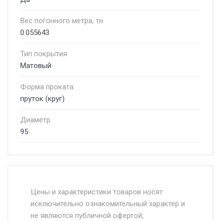
Вес погонного метра, тн
0.055643
Тип покрытия
Матовый
Форма проката
пруток (круг)
Диаметр
95
Стоимость доставки от 4500 руб. по
Москве и Московской области.
Цены и характеристики товаров носят
исключительно ознакомительный характер и
Доставка осуществляется собственным и
не являются публичной офертой,