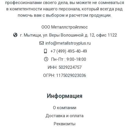
профессионалами своего дела, вы можете не сомневаться
Тип
Ставка
ТТК
Садовое
1к
в компетентности нашего персонала, который всегда рад
помочь вам с выбором и расчетом продукции.
транспорта
по
Москве
ООО Металлстройплюс
(7+1ч.)
г. Мытищи, ул. Веры Волошиной д. 12, офис 1122
info@metallstroyplus.ru
Груз до 6 м,
5500 с
500
500
27р
+7 (499) 495-40-49
вес до 1.5 тн
НДС
МК
Пн-Пт : 9:00-18:00
ИНН: 5029224757
Груз до 6 м,
6500 с
1000
1000
35р
вес до 2 тн
НДС
МК
ОГРН: 1175029023036
Груз до 6 м,
7500 с
1000
1000
35р
Информация
вес до 3 тн
НДС
МК
О компании
Груз до 6 м,
9000 с
1000
1000
40р
Доставка и оплата
вес до 5 тн
НДС
МК
Реквизиты