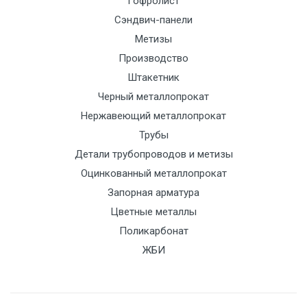
Гофролист
отд
Сэндвич-панели
Метизы
Манипулятор
12500 с
2000
2000
По
Производство
до 6 м, вес
НДС
сог
Штакетник
до 8 тн
(7+1ч.)
с
Черный металлопрокат
тра
Нержавеющий металлопрокат
отд
Трубы
Манипулятор
15500 с
2500
2500
По
Детали трубопроводов и метизы
до 6 м, вес
НДС
сог
Оцинкованный металлопрокат
до 10 тн
(7+1ч.)
с
Запорная арматура
тра
Цветные металлы
отд
Поликарбонат
ЖБИ
Манипулятор
21000 с
3000
3000
По
до 12 м, вес
НДС
сог
до 20 тн
(7+1ч.)
с