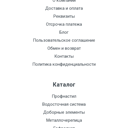
О компании
вес до 3 тн
НДС
МК
Доставка и оплата
Груз до 6 м,
9000 с
1000
1000
40р
Реквизиты
вес до 5 тн
НДС
МК
Отсрочка платежа
Блог
Груз до 6 м,
10000 с
1500
1500
45р
Пользовательское соглашение
вес до 8 тн
НДС
МК
Обмен и возврат
Контакты
Груз до 6 м,
10500 с
1500
1500
45р
Политика конфиденциальности
вес до 10 тн
НДС
МК
Груз до 12 м,
12500 с
2000
2000
55р
Каталог
вес до 20 тн
НДС
МК
Профнастил
Манипулятор
9000 с
1500
1500
По
Водосточная система
до 6 м, вес
НДС
сог
Доборные элементы
до 5 тн
(7+1ч.)
с
Металлочерепица
тра