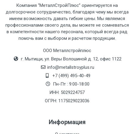
Компания “МеталлСтройПлюс” ориентируется на
рассчитывается индивидуально.
долгосрочное сотрудничество, благодаря чему мы всегда
имеем возможность давать гибкие цены. Мы являемся
профессионалами своего дела, вы можете не сомневаться
в компетентности нашего персонала, который всегда рад
помочь вам с выбором и расчетом продукции.
Тип
Ставка
ТТК
Садовое
1к
транспорта
по
ООО Металлстройплюс
Москве
г. Мытищи, ул. Веры Волошиной д. 12, офис 1122
(7+1ч.)
info@metallstroyplus.ru
+7 (499) 495-40-49
Груз до 6 м,
5500 с
500
500
27р
Пн-Пт : 9:00-18:00
вес до 1.5 тн
НДС
МК
ИНН: 5029224757
ОГРН: 1175029023036
Груз до 6 м,
6500 с
1000
1000
35р
вес до 2 тн
НДС
МК
Информация
Груз до 6 м,
7500 с
1000
1000
35р