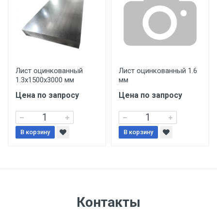
уплаты понесенных расходов.
Самовывоз со склада г. Ивантеевка
Центральный проезд 27. Погрузка
производится только в открытую машину.
Ручная погрузка оплачивается
Лист оцинкованный
Лист оцинкованный 1.6
1.3х1500х3000 мм
мм
дополнительно в размере, установленном
поставщиком.
Цена по запросу
Цена по запросу
Уведомление об оплате обязательно.
В корзину
В корзину
При доставке товара, Клиент заранее
обязан обеспечить подъезные пути для
разгружаемого а/м. На разгрузку
автомобиля предоставляется не более 2-х
часов.
Контакты
Стоимость доставки по РФ