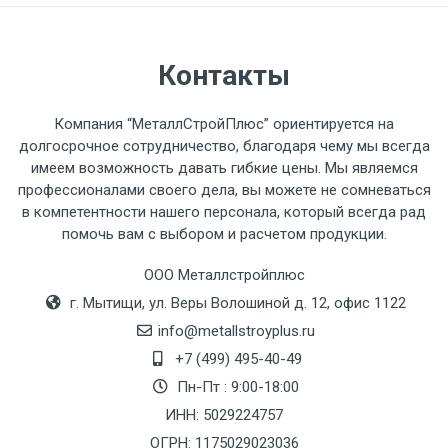
автомобиля предоставляется не более 2-х
часов.
Контакты
Стоимость доставки по РФ
рассчитывается индивидуально.
Компания “МеталлСтройПлюс” ориентируется на
долгосрочное сотрудничество, благодаря чему мы всегда
имеем возможность давать гибкие цены. Мы являемся
профессионалами своего дела, вы можете не сомневаться
в компетентности нашего персонала, который всегда рад
Тип
Ставка
ТТК
Садовое
1к
помочь вам с выбором и расчетом продукции.
транспорта
по
ООО Металлстройплюс
Москве
г. Мытищи, ул. Веры Волошиной д. 12, офис 1122
(7+1ч.)
info@metallstroyplus.ru
+7 (499) 495-40-49
Груз до 6 м,
5500 с
500
500
27р
вес до 1.5 тн
НДС
МК
Пн-Пт : 9:00-18:00
ИНН: 5029224757
Груз до 6 м,
6500 с
1000
1000
35р
ОГРН: 1175029023036