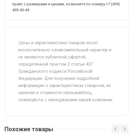
прайс с размерами и ценами, позвоните по номеру +7 (499)
495-40-49.
Стоимость доставки от 4500 руб. по
Москве и Московской области.
Цены и характеристики товаров носят
исключительно ознакомительный характер и
Доставка осуществляется собственным и
не являются публичной офертой,
определенной пунктом 2 статьи 437
наёмным транспортом, стоимость
Гражданского кодекса Российской
доставки рассчитывается Ставка + км от
Федерации. Для получения подробной
МКАД, Въезд на ТТК и Садовое кольцо +
информации о характеристиках товароов, их
от 500.
наличия и стоимости связывайтесь,
пожалуйста, с менеджерами нашей компании.
Доставка в течении 1 рабочего дня 24/7.
Отгрузка товара производится при наличии
оригинала доверенности и паспорта. При
Похожие товары
несоблюдении указанных требований,