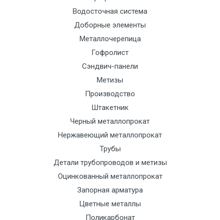
Манипулятор
9000 с
1500
1500
По
Водосточная система
до 6 м, вес
НДС
сог
Доборные элементы
до 5 тн
(7+1ч.)
с
Металлочерепица
тра
Гофролист
отд
Сэндвич-панели
Манипулятор
12500 с
2000
2000
По
Метизы
до 6 м, вес
НДС
сог
Производство
до 8 тн
(7+1ч.)
с
Штакетник
тра
Черный металлопрокат
отд
Нержавеющий металлопрокат
Трубы
Манипулятор
15500 с
2500
2500
По
Детали трубопроводов и метизы
до 6 м, вес
НДС
сог
Оцинкованный металлопрокат
до 10 тн
(7+1ч.)
с
Запорная арматура
тра
Цветные металлы
отд
Поликарбонат