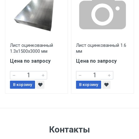
уплаты понесенных расходов.
Самовывоз со склада г. Ивантеевка
Центральный проезд 27. Погрузка
производится только в открытую машину.
Ручная погрузка оплачивается
Лист оцинкованный
Лист оцинкованный 1.6
1.3х1500х3000 мм
мм
дополнительно в размере, установленном
поставщиком.
Цена по запросу
Цена по запросу
Уведомление об оплате обязательно.
В корзину
В корзину
При доставке товара, Клиент заранее
обязан обеспечить подъезные пути для
разгружаемого а/м. На разгрузку
автомобиля предоставляется не более 2-х
часов.
Контакты
Стоимость доставки по РФ