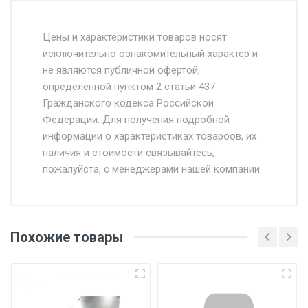
Стоимость доставки от 4500 руб. по
Москве и Московской области.
Цены и характеристики товаров носят
исключительно ознакомительный характер и
Доставка осуществляется собственным и
не являются публичной офертой,
определенной пунктом 2 статьи 437
наёмным транспортом, стоимость
Гражданского кодекса Российской
доставки рассчитывается Ставка + км от
Федерации. Для получения подробной
МКАД, Въезд на ТТК и Садовое кольцо +
информации о характеристиках товароов, их
от 500.
наличия и стоимости связывайтесь,
пожалуйста, с менеджерами нашей компании.
Доставка в течении 1 рабочего дня 24/7.
Отгрузка товара производится при наличии
оригинала доверенности и паспорта. При
Похожие товары
несоблюдении указанных требований,
поставщик вправе отказать покупателю в
передаче товара без возмещения каких-
либо убытков, и требовать от покупателя