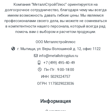
Компания “МеталлСтройПлюс” ориентируется на
рассчитывается индивидуально.
долгосрочное сотрудничество, благодаря чему мы всегда
имеем возможность давать гибкие цены. Мы являемся
профессионалами своего дела, вы можете не сомневаться
в компетентности нашего персонала, который всегда рад
помочь вам с выбором и расчетом продукции.
Тип
Ставка
ТТК
Садовое
1к
транспорта
по
ООО Металлстройплюс
Москве
г. Мытищи, ул. Веры Волошиной д. 12, офис 1122
(7+1ч.)
info@metallstroyplus.ru
+7 (499) 495-40-49
Груз до 6 м,
5500 с
500
500
27р
Пн-Пт : 9:00-18:00
вес до 1.5 тн
НДС
МК
ИНН: 5029224757
ОГРН: 1175029023036
Груз до 6 м,
6500 с
1000
1000
35р
вес до 2 тн
НДС
МК
Информация
Груз до 6 м,
7500 с
1000
1000
35р