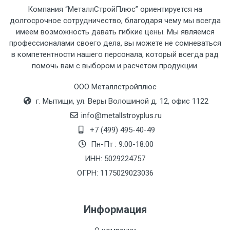
Компания “МеталлСтройПлюс” ориентируется на
рассчитывается индивидуально.
долгосрочное сотрудничество, благодаря чему мы всегда
имеем возможность давать гибкие цены. Мы являемся
профессионалами своего дела, вы можете не сомневаться
в компетентности нашего персонала, который всегда рад
помочь вам с выбором и расчетом продукции.
Тип
Ставка
ТТК
Садовое
1к
транспорта
по
ООО Металлстройплюс
Москве
г. Мытищи, ул. Веры Волошиной д. 12, офис 1122
(7+1ч.)
info@metallstroyplus.ru
+7 (499) 495-40-49
Груз до 6 м,
5500 с
500
500
27р
Пн-Пт : 9:00-18:00
вес до 1.5 тн
НДС
МК
ИНН: 5029224757
ОГРН: 1175029023036
Груз до 6 м,
6500 с
1000
1000
35р
вес до 2 тн
НДС
МК
Информация
Груз до 6 м,
7500 с
1000
1000
35р