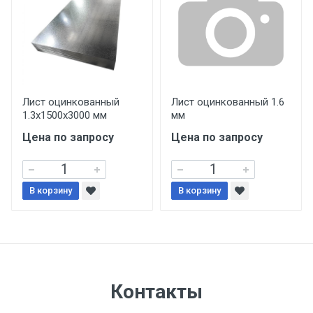
уплаты понесенных расходов.
Самовывоз со склада г. Ивантеевка
Центральный проезд 27. Погрузка
производится только в открытую машину.
Ручная погрузка оплачивается
Лист оцинкованный
Лист оцинкованный 1.6
1.3х1500х3000 мм
мм
дополнительно в размере, установленном
поставщиком.
Цена по запросу
Цена по запросу
Уведомление об оплате обязательно.
В корзину
В корзину
При доставке товара, Клиент заранее
обязан обеспечить подъезные пути для
разгружаемого а/м. На разгрузку
автомобиля предоставляется не более 2-х
часов.
Контакты
Стоимость доставки по РФ