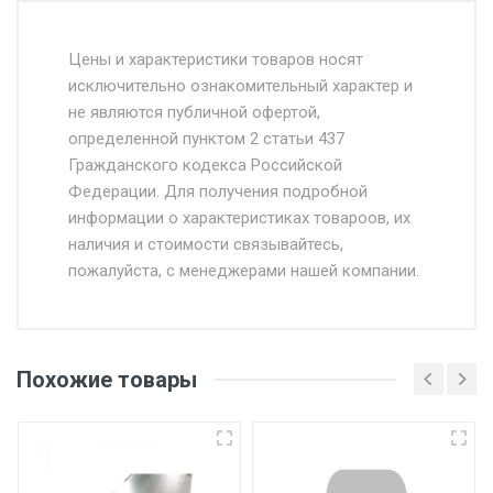
Стоимость доставки от 4500 руб. по
Москве и Московской области.
Цены и характеристики товаров носят
исключительно ознакомительный характер и
Доставка осуществляется собственным и
не являются публичной офертой,
определенной пунктом 2 статьи 437
наёмным транспортом, стоимость
Гражданского кодекса Российской
доставки рассчитывается Ставка + км от
Федерации. Для получения подробной
МКАД, Въезд на ТТК и Садовое кольцо +
информации о характеристиках товароов, их
от 500.
наличия и стоимости связывайтесь,
пожалуйста, с менеджерами нашей компании.
Доставка в течении 1 рабочего дня 24/7.
Отгрузка товара производится при наличии
оригинала доверенности и паспорта. При
Похожие товары
несоблюдении указанных требований,
поставщик вправе отказать покупателю в
передаче товара без возмещения каких-
либо убытков, и требовать от покупателя