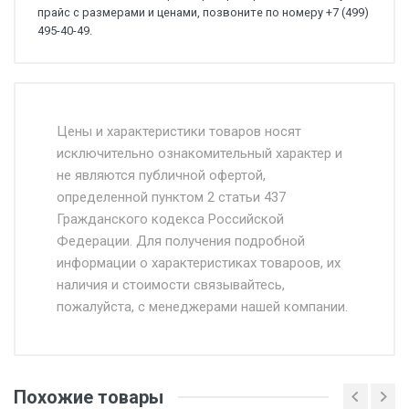
прайс с размерами и ценами, позвоните по номеру +7 (499)
495-40-49.
Стоимость доставки от 4500 руб. по
Москве и Московской области.
Цены и характеристики товаров носят
исключительно ознакомительный характер и
Доставка осуществляется собственным и
не являются публичной офертой,
определенной пунктом 2 статьи 437
наёмным транспортом, стоимость
Гражданского кодекса Российской
доставки рассчитывается Ставка + км от
Федерации. Для получения подробной
МКАД, Въезд на ТТК и Садовое кольцо +
информации о характеристиках товароов, их
от 500.
наличия и стоимости связывайтесь,
пожалуйста, с менеджерами нашей компании.
Доставка в течении 1 рабочего дня 24/7.
Отгрузка товара производится при наличии
оригинала доверенности и паспорта. При
Похожие товары
несоблюдении указанных требований,