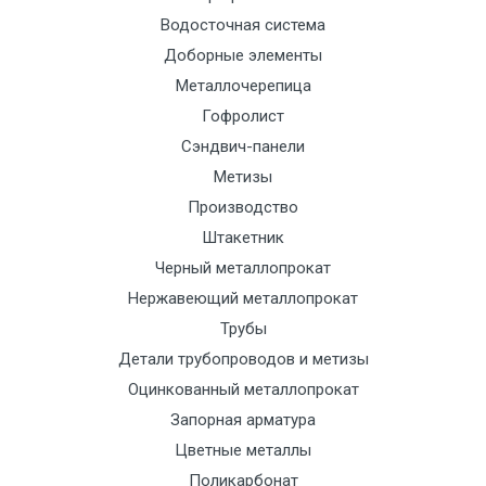
Манипулятор
9000 с
1500
1500
По
Водосточная система
до 6 м, вес
НДС
сог
Доборные элементы
до 5 тн
(7+1ч.)
с
Металлочерепица
тра
Гофролист
отд
Сэндвич-панели
Манипулятор
12500 с
2000
2000
По
Метизы
до 6 м, вес
НДС
сог
Производство
до 8 тн
(7+1ч.)
с
Штакетник
тра
Черный металлопрокат
отд
Нержавеющий металлопрокат
Трубы
Манипулятор
15500 с
2500
2500
По
Детали трубопроводов и метизы
до 6 м, вес
НДС
сог
Оцинкованный металлопрокат
до 10 тн
(7+1ч.)
с
Запорная арматура
тра
Цветные металлы
отд
Поликарбонат