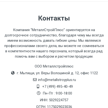
автомобиля предоставляется не более 2-х
часов.
Контакты
Стоимость доставки по РФ
рассчитывается индивидуально.
Компания “МеталлСтройПлюс” ориентируется на
долгосрочное сотрудничество, благодаря чему мы всегда
имеем возможность давать гибкие цены. Мы являемся
профессионалами своего дела, вы можете не сомневаться
в компетентности нашего персонала, который всегда рад
Тип
Ставка
ТТК
Садовое
1к
помочь вам с выбором и расчетом продукции.
транспорта
по
ООО Металлстройплюс
Москве
г. Мытищи, ул. Веры Волошиной д. 12, офис 1122
(7+1ч.)
info@metallstroyplus.ru
+7 (499) 495-40-49
Груз до 6 м,
5500 с
500
500
27р
вес до 1.5 тн
НДС
МК
Пн-Пт : 9:00-18:00
ИНН: 5029224757
Груз до 6 м,
6500 с
1000
1000
35р
ОГРН: 1175029023036