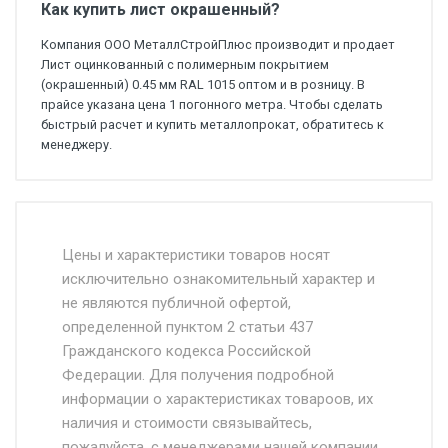
Как купить лист окрашенный?
Компания ООО МеталлСтройПлюс производит и продает
Лист оцинкованный с полимерным покрытием
(окрашенный) 0.45 мм RAL 1015 оптом и в розницу. В
прайсе указана цена 1 погонного метра. Чтобы сделать
быстрый расчет и купить металлопрокат, обратитесь к
менеджеру.
Стоимость доставки от 4500 руб. по
Москве и Московской области.
Цены и характеристики товаров носят
исключительно ознакомительный характер и
Доставка осуществляется собственным и
не являются публичной офертой,
определенной пунктом 2 статьи 437
наёмным транспортом, стоимость
Гражданского кодекса Российской
доставки рассчитывается Ставка + км от
Федерации. Для получения подробной
МКАД, Въезд на ТТК и Садовое кольцо +
информации о характеристиках товароов, их
от 500.
наличия и стоимости связывайтесь,
пожалуйста, с менеджерами нашей компании.