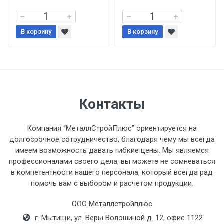
При доставке товара, Клиент заранее
В корзину
В корзину
обязан обеспечить подъезные пути для
разгружаемого а/м. На разгрузку
автомобиля предоставляется не более 2-х
часов.
Стоимость доставки по РФ
Контакты
рассчитывается индивидуально.
Компания “МеталлСтройПлюс” ориентируется на
долгосрочное сотрудничество, благодаря чему мы всегда
имеем возможность давать гибкие цены. Мы являемся
профессионалами своего дела, вы можете не сомневаться
Тип
Ставка
ТТК
Садовое
1к
в компетентности нашего персонала, который всегда рад
помочь вам с выбором и расчетом продукции.
транспорта
по
Москве
ООО Металлстройплюс
(7+1ч.)
г. Мытищи, ул. Веры Волошиной д. 12, офис 1122