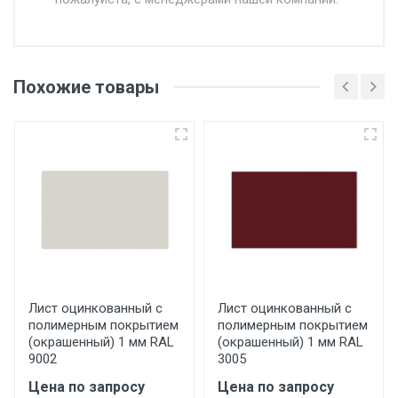
Доставка в течении 1 рабочего дня 24/7.
Отгрузка товара производится при наличии
оригинала доверенности и паспорта. При
Похожие товары
несоблюдении указанных требований,
поставщик вправе отказать покупателю в
передаче товара без возмещения каких-
либо убытков, и требовать от покупателя
уплаты понесенных расходов.
Самовывоз со склада г. Ивантеевка
Центральный проезд 27. Погрузка
производится только в открытую машину.
Ручная погрузка оплачивается
Лист оцинкованный с
Лист оцинкованный с
полимерным покрытием
полимерным покрытием
дополнительно в размере, установленном
(окрашенный) 1 мм RAL
(окрашенный) 1 мм RAL
поставщиком.
9002
3005
Цена по запросу
Цена по запросу
Уведомление об оплате обязательно.