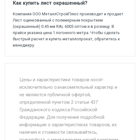
Как купить лист окрашенный?
Компания ООО МеталлСтройПлюс производит и продает
Лист оцинкованный с полимерным покрытием
(окрашенный) 0.45 мм RAL 6005 оптом и в розницу. В
прайсе указана цена 1 погонного метра. Чтобы сделать
быстрый расчет и купить металлопрокат, обратитесь к
менеджеру.
Стоимость доставки от 4500 руб. по
Москве и Московской области.
Цены и характеристики товаров носят
исключительно ознакомительный характер и
Доставка осуществляется собственным и
не являются публичной офертой,
определенной пунктом 2 статьи 437
наёмным транспортом, стоимость
Гражданского кодекса Российской
доставки рассчитывается Ставка + км от
Федерации. Для получения подробной
МКАД, Въезд на ТТК и Садовое кольцо +
информации о характеристиках товароов, их
от 500.
наличия и стоимости связывайтесь,
пожалуйста, с менеджерами нашей компании.