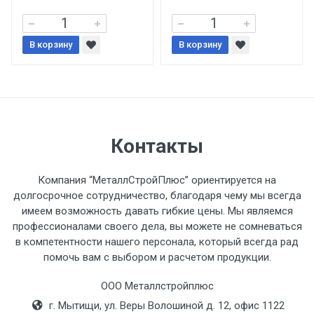
При доставке товара, Клиент заранее
В корзину
В корзину
обязан обеспечить подъезные пути для
разгружаемого а/м. На разгрузку
автомобиля предоставляется не более 2-х
часов.
Стоимость доставки по РФ
Контакты
рассчитывается индивидуально.
Компания “МеталлСтройПлюс” ориентируется на
долгосрочное сотрудничество, благодаря чему мы всегда
имеем возможность давать гибкие цены. Мы являемся
профессионалами своего дела, вы можете не сомневаться
Тип
Ставка
ТТК
Садовое
1к
в компетентности нашего персонала, который всегда рад
помочь вам с выбором и расчетом продукции.
транспорта
по
Москве
ООО Металлстройплюс
(7+1ч.)
г. Мытищи, ул. Веры Волошиной д. 12, офис 1122