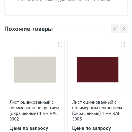
Доставка в течении 1 рабочего дня 24/7.
Отгрузка товара производится при наличии
оригинала доверенности и паспорта. При
Похожие товары
несоблюдении указанных требований,
поставщик вправе отказать покупателю в
передаче товара без возмещения каких-
либо убытков, и требовать от покупателя
уплаты понесенных расходов.
Самовывоз со склада г. Ивантеевка
Центральный проезд 27. Погрузка
производится только в открытую машину.
Ручная погрузка оплачивается
Лист оцинкованный с
Лист оцинкованный с
полимерным покрытием
полимерным покрытием
дополнительно в размере, установленном
(окрашенный) 1 мм RAL
(окрашенный) 1 мм RAL
поставщиком.
9002
3005
Цена по запросу
Цена по запросу
Уведомление об оплате обязательно.