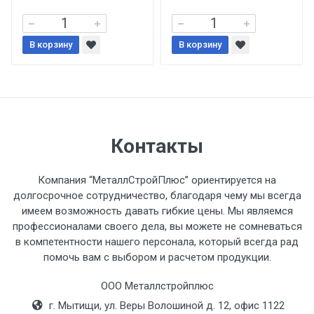
При доставке товара, Клиент заранее
В корзину
В корзину
обязан обеспечить подъезные пути для
разгружаемого а/м. На разгрузку
автомобиля предоставляется не более 2-х
часов.
Стоимость доставки по РФ
Контакты
рассчитывается индивидуально.
Компания “МеталлСтройПлюс” ориентируется на
долгосрочное сотрудничество, благодаря чему мы всегда
имеем возможность давать гибкие цены. Мы являемся
профессионалами своего дела, вы можете не сомневаться
Тип
Ставка
ТТК
Садовое
1к
в компетентности нашего персонала, который всегда рад
помочь вам с выбором и расчетом продукции.
транспорта
по
Москве
ООО Металлстройплюс
(7+1ч.)
г. Мытищи, ул. Веры Волошиной д. 12, офис 1122