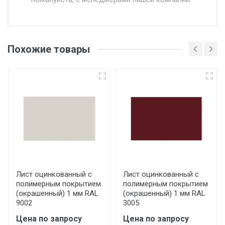
Доставка в течении 1 рабочего дня 24/7.
Отгрузка товара производится при наличии
оригинала доверенности и паспорта. При
Похожие товары
несоблюдении указанных требований,
поставщик вправе отказать покупателю в
передаче товара без возмещения каких-
либо убытков, и требовать от покупателя
уплаты понесенных расходов.
Самовывоз со склада г. Ивантеевка
Центральный проезд 27. Погрузка
производится только в открытую машину.
Ручная погрузка оплачивается
Лист оцинкованный с
Лист оцинкованный с
полимерным покрытием
полимерным покрытием
дополнительно в размере, установленном
(окрашенный) 1 мм RAL
(окрашенный) 1 мм RAL
поставщиком.
9002
3005
Цена по запросу
Цена по запросу
Уведомление об оплате обязательно.