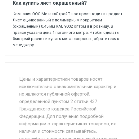
Как купить лист окрашенный?
Компания ООО МеталлСтройПлюс производит и продает
Лист оцинкованный с полимерным покрытием
(окрашенный) 0.45 мм RAL 9002 оптом и в розницу. В
прайсе указана цена 1 погонного метра. Чтобы сделать
быстрый расчет и купить металлопрокат, обратитесь к
менеджеру.
Стоимость доставки от 4500 руб. по
Москве и Московской области.
Цены и характеристики товаров носят
исключительно ознакомительный характер и
Доставка осуществляется собственным и
не являются публичной офертой,
определенной пунктом 2 статьи 437
наёмным транспортом, стоимость
Гражданского кодекса Российской
доставки рассчитывается Ставка + км от
Федерации. Для получения подробной
МКАД, Въезд на ТТК и Садовое кольцо +
информации о характеристиках товароов, их
от 500.
наличия и стоимости связывайтесь,
пожалуйста, с менеджерами нашей компании.