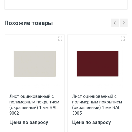
Отгрузка товара производится при наличии
оригинала доверенности и паспорта. При
Похожие товары
несоблюдении указанных требований,
поставщик вправе отказать покупателю в
передаче товара без возмещения каких-
либо убытков, и требовать от покупателя
уплаты понесенных расходов.
Самовывоз со склада г. Ивантеевка
Центральный проезд 27. Погрузка
производится только в открытую машину.
Ручная погрузка оплачивается
Лист оцинкованный с
Лист оцинкованный с
полимерным покрытием
полимерным покрытием
дополнительно в размере, установленном
(окрашенный) 1 мм RAL
(окрашенный) 1 мм RAL
поставщиком.
9002
3005
Цена по запросу
Цена по запросу
Уведомление об оплате обязательно.