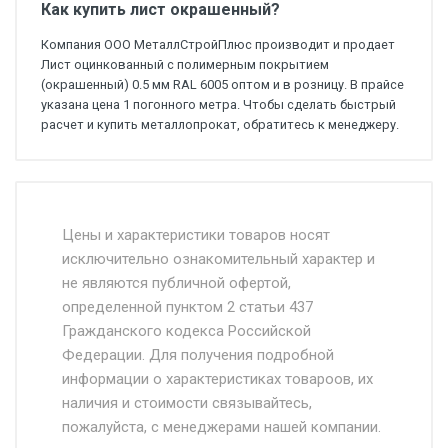
Как купить лист окрашенный?
Компания ООО МеталлСтройПлюс производит и продает
Лист оцинкованный с полимерным покрытием
(окрашенный) 0.5 мм RAL 6005 оптом и в розницу. В прайсе
указана цена 1 погонного метра. Чтобы сделать быстрый
расчет и купить металлопрокат, обратитесь к менеджеру.
Стоимость доставки от 4500 руб. по
Москве и Московской области.
Цены и характеристики товаров носят
исключительно ознакомительный характер и
Доставка осуществляется собственным и
не являются публичной офертой,
определенной пунктом 2 статьи 437
наёмным транспортом, стоимость
Гражданского кодекса Российской
доставки рассчитывается Ставка + км от
Федерации. Для получения подробной
МКАД, Въезд на ТТК и Садовое кольцо +
информации о характеристиках товароов, их
от 500.
наличия и стоимости связывайтесь,
пожалуйста, с менеджерами нашей компании.
Доставка в течении 1 рабочего дня 24/7.