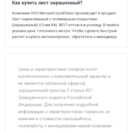
Как купить лист окрашенный?
Компания ООО МеталлСтройПлюс производит и продает
Лист оцинкованный с полимерным покрытием
(окрашенный) 0.5 мм RAL 8017 оптом и в розницу. В прайсе
указана цена 1 погонного метра. Чтобы сделать быстрый
расчет и купить металлопрокат, обратитесь к менеджеру.
Стоимость доставки от 4500 руб. по
Москве и Московской области.
Цены и характеристики товаров носят
исключительно ознакомительный характер и
Доставка осуществляется собственным и
не являются публичной офертой,
определенной пунктом 2 статьи 437
наёмным транспортом, стоимость
Гражданского кодекса Российской
доставки рассчитывается Ставка + км от
Федерации. Для получения подробной
МКАД, Въезд на ТТК и Садовое кольцо +
информации о характеристиках товароов, их
от 500.
наличия и стоимости связывайтесь,
пожалуйста, с менеджерами нашей компании.
Доставка в течении 1 рабочего дня 24/7.