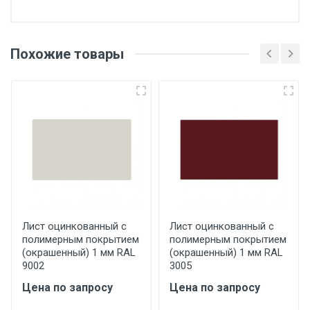
Отгрузка товара производится при наличии
оригинала доверенности и паспорта. При
Похожие товары
несоблюдении указанных требований,
поставщик вправе отказать покупателю в
передаче товара без возмещения каких-
либо убытков, и требовать от покупателя
уплаты понесенных расходов.
Самовывоз со склада г. Ивантеевка
Центральный проезд 27. Погрузка
производится только в открытую машину.
Ручная погрузка оплачивается
Лист оцинкованный с
Лист оцинкованный с
полимерным покрытием
полимерным покрытием
дополнительно в размере, установленном
(окрашенный) 1 мм RAL
(окрашенный) 1 мм RAL
поставщиком.
9002
3005
Цена по запросу
Цена по запросу
Уведомление об оплате обязательно.