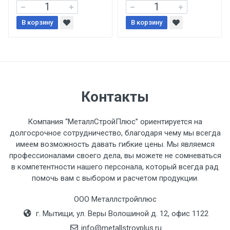
При доставке товара, Клиент заранее
В корзину
В корзину
обязан обеспечить подъезные пути для
разгружаемого а/м. На разгрузку
автомобиля предоставляется не более 2-х
часов.
Стоимость доставки по РФ
Контакты
рассчитывается индивидуально.
Компания “МеталлСтройПлюс” ориентируется на
долгосрочное сотрудничество, благодаря чему мы всегда
имеем возможность давать гибкие цены. Мы являемся
профессионалами своего дела, вы можете не сомневаться
Тип
Ставка
ТТК
Садовое
1к
в компетентности нашего персонала, который всегда рад
помочь вам с выбором и расчетом продукции.
транспорта
по
Москве
ООО Металлстройплюс
(7+1ч.)
г. Мытищи, ул. Веры Волошиной д. 12, офис 1122
info@metallstroyplus.ru