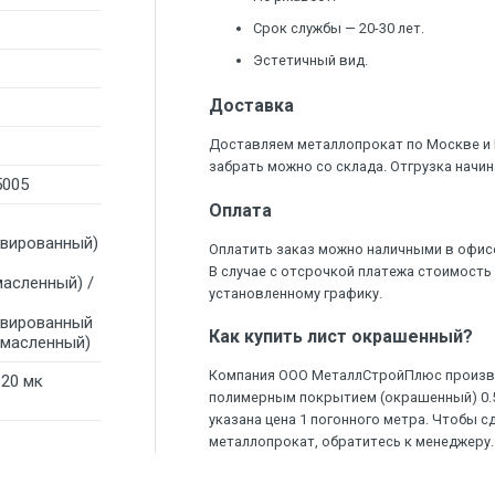
Срок службы — 20-30 лет.
Эстетичный вид.
Доставка
Доставляем металлопрокат по Москве и
забрать можно со склада. Отгрузка начин
5005
Оплата
ивированный)
Оплатить заказ можно наличными в офис
В случае с отсрочкой платежа стоимость
масленный) /
установленному графику.
ивированный
Как купить лист окрашенный?
омасленный)
Компания ООО МеталлСтройПлюс произво
120 мк
полимерным покрытием (окрашенный) 0.55
указана цена 1 погонного метра. Чтобы с
металлопрокат, обратитесь к менеджеру.