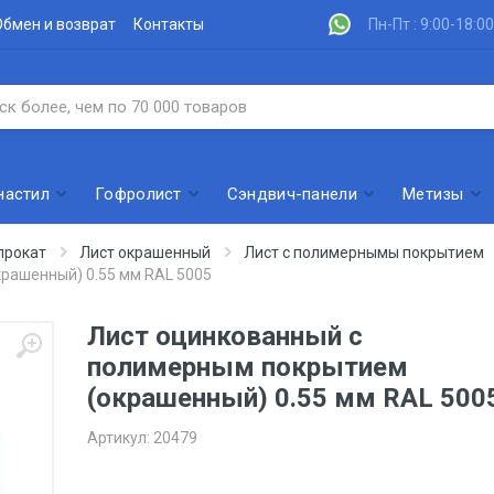
Обмен и возврат
Контакты
Пн-Пт : 9:00-18:00
настил
Гофролист
Сэндвич-панели
Метизы
прокат
Лист окрашенный
Лист с полимернымы покрытием
рашенный) 0.55 мм RAL 5005
Лист оцинкованный с
полимерным покрытием
(окрашенный) 0.55 мм RAL 500
Артикул:
20479