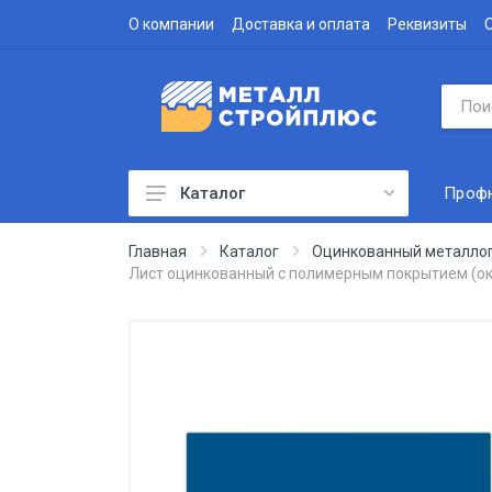
О компании
Доставка и оплата
Реквизиты
Проф
Каталог
Профнастил
Главная
Каталог
Оцинкованный металло
Лист оцинкованный с полимерным покрытием (ок
Водосточная система
Доборные элементы
Металлочерепица
Гофролист
Сэндвич-панели
Метизы