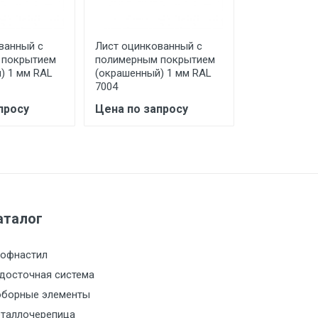
ванный с
Лист оцинкованный с
Лист оцинко
 покрытием
полимерным покрытием
полимерным
) 1 мм RAL
(окрашенный) 1 мм RAL
(окрашенный
7004
7024
просу
Цена по запросу
Цена по за
а МКАД
м за МКАД
м за МКАД
аталог
м за МКАД
офнастил
досточная система
м за МКАД
борные элементы
таллочерепица