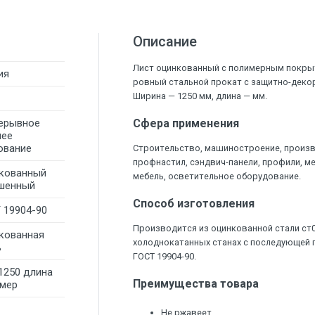
Описание
Лист оцинкованный с полимерным покрыт
ия
ровный стальной прокат с защитно-дек
Ширина — 1250 мм, длина — мм.
ерывное
Сфера применения
чее
ование
Строительство, машиностроение, произ
профнастил, сэндвич-панели, профили, м
кованный
мебель, осветительное оборудование.
шенный
Способ изготовления
 19904-90
Производится из оцинкованной стали ст
кованная
холоднокатанных станах с последующей п
ь
ГОСТ 19904-90.
х1250 длина
Преимущества товара
змер
Не ржавеет.