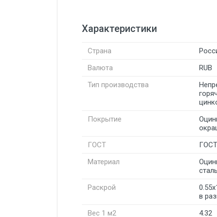
Характеристики
Страна
Росс
Валюта
RUB
Тип производства
Непр
горя
цинк
Покрытие
Оцин
окра
ГОСТ
ГОСТ
Материал
Оцин
стал
Раскрой
0.55
в ра
Вес 1 м2
4.32