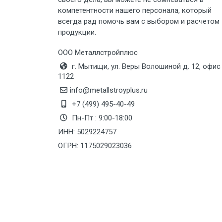
Груз до 6 м, вес до 8 тн
компетентности нашего персонала, который
всегда рад помочь вам с выбором и расчетом
Груз до 6 м, вес до 10 тн
продукции.
Груз до 12 м, вес до 20 тн
ООО Металлстройплюс
г. Мытищи, ул. Веры Волошиной д. 12, офис
1122
Манипулятор до 6 м, вес до 5 тн
info@metallstroyplus.ru
+7 (499) 495-40-49
Манипулятор до 6 м, вес до 8 тн
Пн-Пт : 9:00-18:00
ИНН: 5029224757
ОГРН: 1175029023036
Манипулятор до 6 м, вес до 10 тн
Манипулятор до 12 м, вес до 20
тн