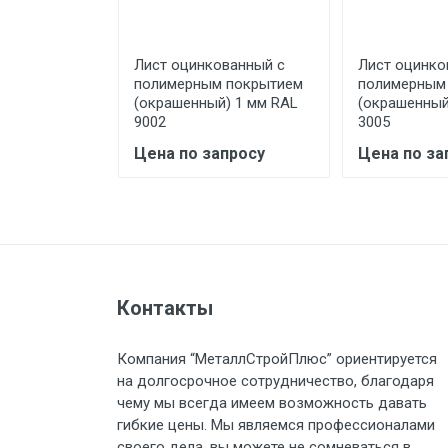
предоставляется не более 2-х ч
ванный с
Лист оцинкованный с
Лист оцинко
Стоимость доставки по РФ рас
 покрытием
полимерным покрытием
полимерным
) 1.2 мм RAL
(окрашенный) 1 мм RAL
(окрашенный
9002
3005
просу
Цена по запросу
Цена по за
Тип транспорта
Груз до 6 м, вес до 1.5 тн
Груз до 6 м, вес до 2 тн
Контакты
Груз до 6 м, вес до 3 тн
Компания “МеталлСтройПлюс” ориентируется
на долгосрочное сотрудничество, благодаря
Груз до 6 м, вес до 5 тн
чему мы всегда имеем возможность давать
гибкие цены. Мы являемся профессионалами
своего дела, вы можете не сомневаться в