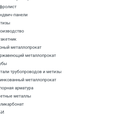
м за МКАД
фролист
ндвич-панели
м за МКАД
тизы
м за МКАД
оизводство
акетник
ласованию с транспортным
рный металлопрокат
ом
ржавеющий металлопрокат
убы
ласованию с транспортным
тали трубопроводов и метизы
ом
инкованный металлопрокат
порная арматура
ласованию с транспортным
етные металлы
ом
ликарбонат
ласованию с транспортным
БИ
ом