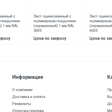
асов.
ванный с
Лист оцинкованный с
Лист оцинко
считывается индивидуально.
 покрытием
полимерным покрытием
полимерным
) 1 мм RAL
(окрашенный) 1 мм RAL
(окрашенный
5005
6005
просу
Цена по запросу
Цена по за
Ставка по Москве
ТТК
Садовое
1км з
(7+1ч.)
5500 с НДС
500
500
27р./к
6500 с НДС
1000
1000
35р./к
Информация
К
7500 с НДС
1000
1000
35р./к
О компании
Пр
Доставка и оплата
Во
9000 с НДС
1000
1000
40р./к
Реквизиты
До
Отсрочка платежа
Ме