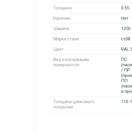
Толщина
0.55
Наличие
Нет
Ширина
1250
Марка стали
ст08
Цвет
RAL 
Вид консервации
ПС
поверхности
(пас
/ ПР
(про
ПП
(пас
и пр
Толщина цинкового
110-
покрытия