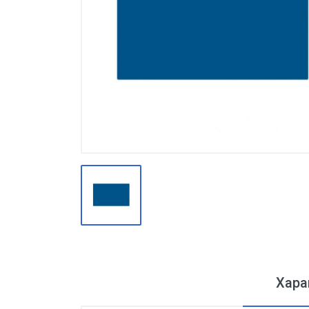
Производство
Штакетник
Черный металлопрокат
Нержавеющий металлопрокат
Трубы
Детали трубопроводов и
метизы
Оцинкованный металлопрокат
Запорная арматура
Цветные металлы
Поликарбонат
ЖБИ
Хара