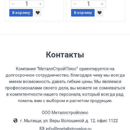
При доставке товара, Клиент заранее
В корзину
В корзину
обязан обеспечить подъезные пути для
разгружаемого а/м. На разгрузку
автомобиля предоставляется не более 2-х
часов.
Стоимость доставки по РФ
Контакты
рассчитывается индивидуально.
Компания “МеталлСтройПлюс” ориентируется на
долгосрочное сотрудничество, благодаря чему мы всегда
имеем возможность давать гибкие цены. Мы являемся
профессионалами своего дела, вы можете не сомневаться
Тип
Ставка
ТТК
Садовое
1к
в компетентности нашего персонала, который всегда рад
помочь вам с выбором и расчетом продукции.
транспорта
по
Москве
ООО Металлстройплюс
(7+1ч.)
г. Мытищи, ул. Веры Волошиной д. 12, офис 1122
info@metallstroyplus.ru