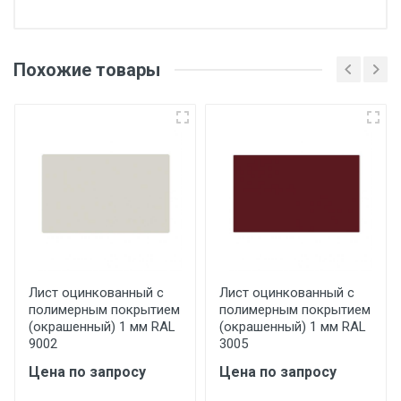
Отгрузка товара производится при наличии
оригинала доверенности и паспорта. При
Похожие товары
несоблюдении указанных требований,
поставщик вправе отказать покупателю в
передаче товара без возмещения каких-
либо убытков, и требовать от покупателя
уплаты понесенных расходов.
Самовывоз со склада г. Ивантеевка
Центральный проезд 27. Погрузка
производится только в открытую машину.
Ручная погрузка оплачивается
Лист оцинкованный с
Лист оцинкованный с
полимерным покрытием
полимерным покрытием
дополнительно в размере, установленном
(окрашенный) 1 мм RAL
(окрашенный) 1 мм RAL
поставщиком.
9002
3005
Цена по запросу
Цена по запросу
Уведомление об оплате обязательно.