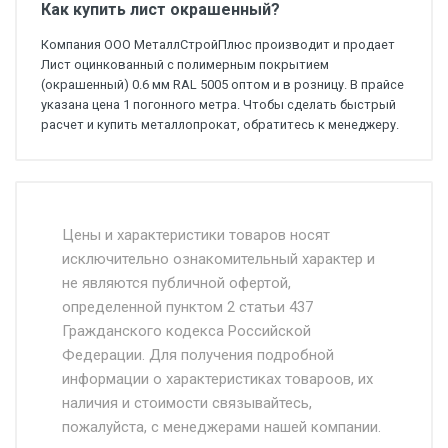
Как купить лист окрашенный?
Компания ООО МеталлСтройПлюс производит и продает
Лист оцинкованный с полимерным покрытием
(окрашенный) 0.6 мм RAL 5005 оптом и в розницу. В прайсе
указана цена 1 погонного метра. Чтобы сделать быстрый
расчет и купить металлопрокат, обратитесь к менеджеру.
Стоимость доставки от 4500 руб. по
Москве и Московской области.
Цены и характеристики товаров носят
исключительно ознакомительный характер и
Доставка осуществляется собственным и
не являются публичной офертой,
определенной пунктом 2 статьи 437
наёмным транспортом, стоимость
Гражданского кодекса Российской
доставки рассчитывается Ставка + км от
Федерации. Для получения подробной
МКАД, Въезд на ТТК и Садовое кольцо +
информации о характеристиках товароов, их
от 500.
наличия и стоимости связывайтесь,
пожалуйста, с менеджерами нашей компании.
Доставка в течении 1 рабочего дня 24/7.