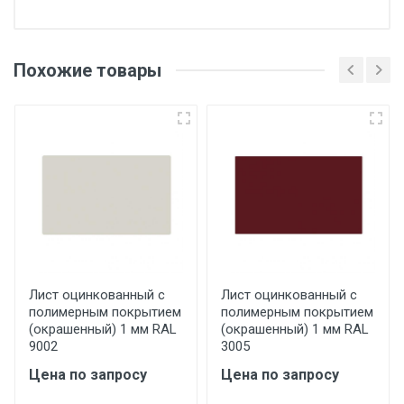
Отгрузка товара производится при наличии
оригинала доверенности и паспорта. При
Похожие товары
несоблюдении указанных требований,
поставщик вправе отказать покупателю в
передаче товара без возмещения каких-
либо убытков, и требовать от покупателя
уплаты понесенных расходов.
Самовывоз со склада г. Ивантеевка
Центральный проезд 27. Погрузка
производится только в открытую машину.
Ручная погрузка оплачивается
Лист оцинкованный с
Лист оцинкованный с
полимерным покрытием
полимерным покрытием
дополнительно в размере, установленном
(окрашенный) 1 мм RAL
(окрашенный) 1 мм RAL
поставщиком.
9002
3005
Цена по запросу
Цена по запросу
Уведомление об оплате обязательно.