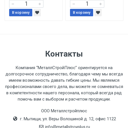
При доставке товара, Клиент заранее
В корзину
В корзину
обязан обеспечить подъезные пути для
разгружаемого а/м. На разгрузку
автомобиля предоставляется не более 2-х
часов.
Стоимость доставки по РФ
Контакты
рассчитывается индивидуально.
Компания “МеталлСтройПлюс” ориентируется на
долгосрочное сотрудничество, благодаря чему мы всегда
имеем возможность давать гибкие цены. Мы являемся
профессионалами своего дела, вы можете не сомневаться
Тип
Ставка
ТТК
Садовое
1к
в компетентности нашего персонала, который всегда рад
помочь вам с выбором и расчетом продукции.
транспорта
по
Москве
ООО Металлстройплюс
(7+1ч.)
г. Мытищи, ул. Веры Волошиной д. 12, офис 1122
info@metallstroyplus.ru