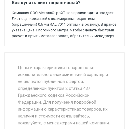
Как купить лист окрашенный?
Компания ООО МеталлСтройПлюс производит и продает
Лист оцинкованный с полимерным покрытием
(окрашенный) 0.6 мм RAL 7011 оптом и в розницу. В прайсе
указана цена 1 погонного метра. Чтобы сделать быстрый
расчет и купить металлопрокат, обратитесь к менеджеру.
Стоимость доставки от 4500 руб. по
Москве и Московской области.
Цены и характеристики товаров носят
исключительно ознакомительный характер и
Доставка осуществляется собственным и
не являются публичной офертой,
определенной пунктом 2 статьи 437
наёмным транспортом, стоимость
Гражданского кодекса Российской
доставки рассчитывается Ставка + км от
Федерации. Для получения подробной
МКАД, Въезд на ТТК и Садовое кольцо +
информации о характеристиках товароов, их
от 500.
наличия и стоимости связывайтесь,
пожалуйста, с менеджерами нашей компании.
Доставка в течении 1 рабочего дня 24/7.