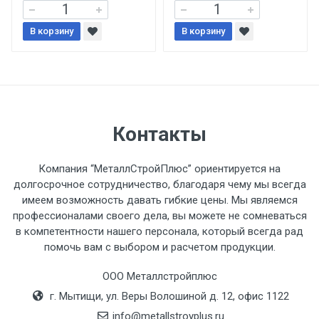
При доставке товара, Клиент заранее
В корзину
В корзину
обязан обеспечить подъезные пути для
разгружаемого а/м. На разгрузку
автомобиля предоставляется не более 2-х
часов.
Стоимость доставки по РФ
Контакты
рассчитывается индивидуально.
Компания “МеталлСтройПлюс” ориентируется на
долгосрочное сотрудничество, благодаря чему мы всегда
имеем возможность давать гибкие цены. Мы являемся
профессионалами своего дела, вы можете не сомневаться
Тип
Ставка
ТТК
Садовое
1к
в компетентности нашего персонала, который всегда рад
помочь вам с выбором и расчетом продукции.
транспорта
по
Москве
ООО Металлстройплюс
(7+1ч.)
г. Мытищи, ул. Веры Волошиной д. 12, офис 1122
info@metallstroyplus.ru