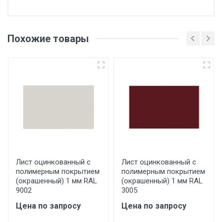
Отгрузка товара производится при наличии
оригинала доверенности и паспорта. При
Похожие товары
несоблюдении указанных требований,
поставщик вправе отказать покупателю в
передаче товара без возмещения каких-
либо убытков, и требовать от покупателя
уплаты понесенных расходов.
Самовывоз со склада г. Ивантеевка
Центральный проезд 27. Погрузка
производится только в открытую машину.
Ручная погрузка оплачивается
Лист оцинкованный с
Лист оцинкованный с
полимерным покрытием
полимерным покрытием
дополнительно в размере, установленном
(окрашенный) 1 мм RAL
(окрашенный) 1 мм RAL
поставщиком.
9002
3005
Цена по запросу
Цена по запросу
Уведомление об оплате обязательно.