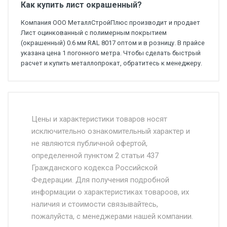
Как купить лист окрашенный?
Компания ООО МеталлСтройПлюс производит и продает
Лист оцинкованный с полимерным покрытием
(окрашенный) 0.6 мм RAL 8017 оптом и в розницу. В прайсе
указана цена 1 погонного метра. Чтобы сделать быстрый
расчет и купить металлопрокат, обратитесь к менеджеру.
Стоимость доставки от 4500 руб. по
Москве и Московской области.
Цены и характеристики товаров носят
исключительно ознакомительный характер и
Доставка осуществляется собственным и
не являются публичной офертой,
определенной пунктом 2 статьи 437
наёмным транспортом, стоимость
Гражданского кодекса Российской
доставки рассчитывается Ставка + км от
Федерации. Для получения подробной
МКАД, Въезд на ТТК и Садовое кольцо +
информации о характеристиках товароов, их
от 500.
наличия и стоимости связывайтесь,
пожалуйста, с менеджерами нашей компании.
Доставка в течении 1 рабочего дня 24/7.