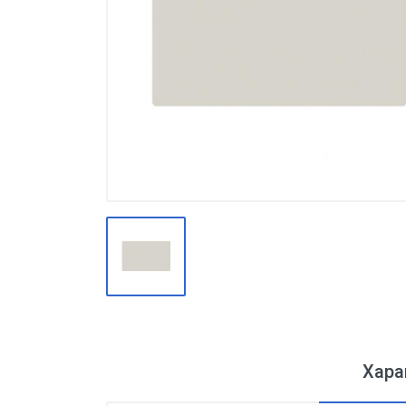
Производство
Штакетник
Черный металлопрокат
Нержавеющий металлопрокат
Трубы
Детали трубопроводов и
метизы
Оцинкованный металлопрокат
Запорная арматура
Цветные металлы
Поликарбонат
ЖБИ
Хара