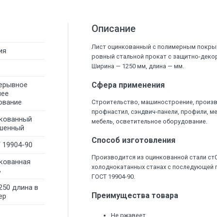
Описание
Лист оцинкованный с полимерным покрыт
ия
ровный стальной прокат с защитно-дек
Ширина — 1250 мм, длина — мм.
ерывное
Сфера применения
чее
ование
Строительство, машиностроение, произ
профнастил, сэндвич-панели, профили, м
кованный
мебель, осветительное оборудование.
шенный
Способ изготовления
 19904-90
Производится из оцинкованной стали ст
кованная
холоднокатанных станах с последующей п
ь
ГОСТ 19904-90.
250 длина в
Преимущества товара
ер
Не ржавеет.