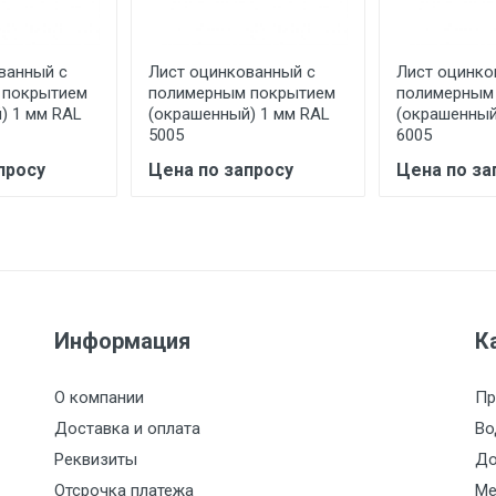
асов.
ванный с
Лист оцинкованный с
Лист оцинко
считывается индивидуально.
 покрытием
полимерным покрытием
полимерным
) 1 мм RAL
(окрашенный) 1 мм RAL
(окрашенный
5005
6005
просу
Цена по запросу
Цена по за
Ставка по Москве
ТТК
Садовое
1км з
(7+1ч.)
5500 с НДС
500
500
27р./к
6500 с НДС
1000
1000
35р./к
Информация
К
7500 с НДС
1000
1000
35р./к
О компании
Пр
Доставка и оплата
Во
9000 с НДС
1000
1000
40р./к
Реквизиты
До
Отсрочка платежа
Ме