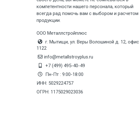
Груз до 6 м, вес до 8 тн
компетентности нашего персонала, который
всегда рад помочь вам с выбором и расчетом
Груз до 6 м, вес до 10 тн
продукции.
Груз до 12 м, вес до 20 тн
ООО Металлстройплюс
г. Мытищи, ул. Веры Волошиной д. 12, офис
1122
Манипулятор до 6 м, вес до 5 тн
info@metallstroyplus.ru
+7 (499) 495-40-49
Манипулятор до 6 м, вес до 8 тн
Пн-Пт : 9:00-18:00
ИНН: 5029224757
ОГРН: 1175029023036
Манипулятор до 6 м, вес до 10 тн
Манипулятор до 12 м, вес до 20
тн