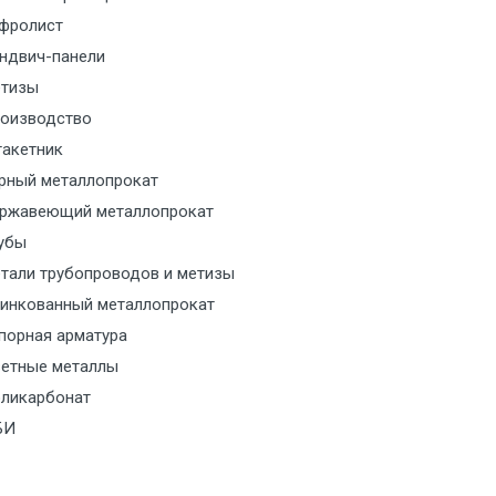
м за МКАД
фролист
ндвич-панели
м за МКАД
тизы
м за МКАД
оизводство
акетник
ласованию с транспортным
рный металлопрокат
ом
ржавеющий металлопрокат
убы
ласованию с транспортным
тали трубопроводов и метизы
ом
инкованный металлопрокат
порная арматура
ласованию с транспортным
етные металлы
ом
ликарбонат
ласованию с транспортным
БИ
ом