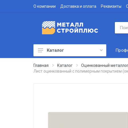
О компании
Доставка и оплата
Реквизиты
Проф
Каталог
Профнастил
Главная
Каталог
Оцинкованный металло
Лист оцинкованный с полимерным покрытием (ок
Водосточная система
Доборные элементы
Металлочерепица
Гофролист
Сэндвич-панели
Метизы