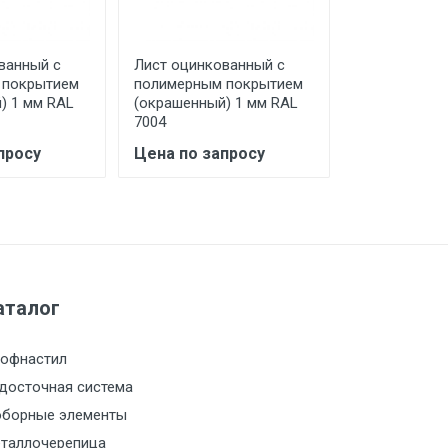
ванный с
Лист оцинкованный с
Лист оцинко
 покрытием
полимерным покрытием
полимерным
) 1 мм RAL
(окрашенный) 1 мм RAL
(окрашенный
7004
7024
просу
Цена по запросу
Цена по за
а МКАД
м за МКАД
м за МКАД
аталог
м за МКАД
офнастил
досточная система
м за МКАД
борные элементы
таллочерепица