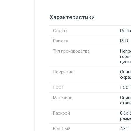
Характеристики
Страна
Росс
Валюта
RUB
Тип производства
Непр
горя
цинк
Покрытие
Оцин
окра
ГОСТ
ГОСТ
Материал
Оцин
стал
Раскрой
0.6х1
разм
Вес 1 м2
4,81