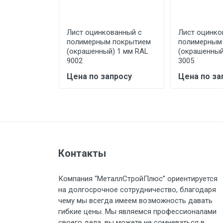
предоставляется не более 2-х ч
ванный с
Лист оцинкованный с
Лист оцинко
Стоимость доставки по РФ рас
 покрытием
полимерным покрытием
полимерным
) 1.2 мм RAL
(окрашенный) 1 мм RAL
(окрашенный
9002
3005
просу
Цена по запросу
Цена по за
Тип транспорта
Груз до 6 м, вес до 1.5 тн
Груз до 6 м, вес до 2 тн
Контакты
Груз до 6 м, вес до 3 тн
Компания “МеталлСтройПлюс” ориентируется
на долгосрочное сотрудничество, благодаря
Груз до 6 м, вес до 5 тн
чему мы всегда имеем возможность давать
гибкие цены. Мы являемся профессионалами
своего дела, вы можете не сомневаться в