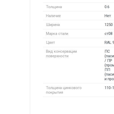
Толщина
0.6
Наличие
Нет
Ширина
1250
Марка стали
ст08
Цвет
RAL 
Вид консервации
ПС
поверхности
(пас
/ ПР
(про
ПП
(пас
и пр
Толщина цинкового
110-
покрытия