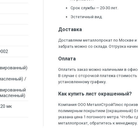
Срок службы — 20-30 лет.
Эстетичный вид.
Доставка
Доставляем металлопрокат по Москве и
забрать можно со склада. Отгрузка начин
9002
Оплата
ивированный)
Оплатить заказ можно наличными в офис
В случае с отсрочкой платежа стоимость
масленный) /
установленному графику.
ивированный
Как купить лист окрашенный?
омасленный)
Компания ООО МеталлСтройПлюс произво
120 мк
полимерным покрытием (окрашенный) 0.6 
указана цена 1 погонного метра. Чтобы с
металлопрокат, обратитесь к менеджеру.