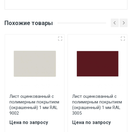
Отгрузка товара производится при наличии
оригинала доверенности и паспорта. При
Похожие товары
несоблюдении указанных требований,
поставщик вправе отказать покупателю в
передаче товара без возмещения каких-
либо убытков, и требовать от покупателя
уплаты понесенных расходов.
Самовывоз со склада г. Ивантеевка
Центральный проезд 27. Погрузка
производится только в открытую машину.
Ручная погрузка оплачивается
Лист оцинкованный с
Лист оцинкованный с
полимерным покрытием
полимерным покрытием
дополнительно в размере, установленном
(окрашенный) 1 мм RAL
(окрашенный) 1 мм RAL
поставщиком.
9002
3005
Цена по запросу
Цена по запросу
Уведомление об оплате обязательно.