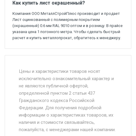
Как купить лист окрашенный?
Компания ООО МеталлСтройПлюс производит и продает
Лист оцинкованный с полимерным покрытием
(окрашенный) 0.6 мм RAL 9010 оптом и в розницу. В прайсе
указана цена 1 погонного метра. Чтобы сделать быстрый
расчет и купить металлопрокат, обратитесь к менеджеру.
Стоимость доставки от 4500 руб. по
Москве и Московской области.
Цены и характеристики товаров носят
исключительно ознакомительный характер и
Доставка осуществляется собственным и
не являются публичной офертой,
определенной пунктом 2 статьи 437
наёмным транспортом, стоимость
Гражданского кодекса Российской
доставки рассчитывается Ставка + км от
Федерации. Для получения подробной
МКАД, Въезд на ТТК и Садовое кольцо +
информации о характеристиках товароов, их
от 500.
наличия и стоимости связывайтесь,
пожалуйста, с менеджерами нашей компании.
Доставка в течении 1 рабочего дня 24/7.