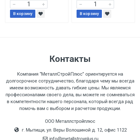
При доставке товара, Клиент заранее
В корзину
В корзину
обязан обеспечить подъезные пути для
разгружаемого а/м. На разгрузку
автомобиля предоставляется не более 2-х
часов.
Стоимость доставки по РФ
Контакты
рассчитывается индивидуально.
Компания “МеталлСтройПлюс” ориентируется на
долгосрочное сотрудничество, благодаря чему мы всегда
имеем возможность давать гибкие цены. Мы являемся
профессионалами своего дела, вы можете не сомневаться
Тип
Ставка
ТТК
Садовое
1к
в компетентности нашего персонала, который всегда рад
помочь вам с выбором и расчетом продукции.
транспорта
по
Москве
ООО Металлстройплюс
(7+1ч.)
г. Мытищи, ул. Веры Волошиной д. 12, офис 1122
info@metallstroyplus.ru